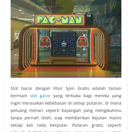
Slot Gacor dengan Fitur Spin Gratis adalah taman
bermain
slot gacor
yang terbuka bagi mereka yang
ingin merasakan kebebasan di setiap putaran, di mana
peluang menari seperti bayangan yang mengikutimu
tanpa pernah lelah, siap memberikan kejutan manis
setiap kali roda berputar. Putaran gratis, seperti