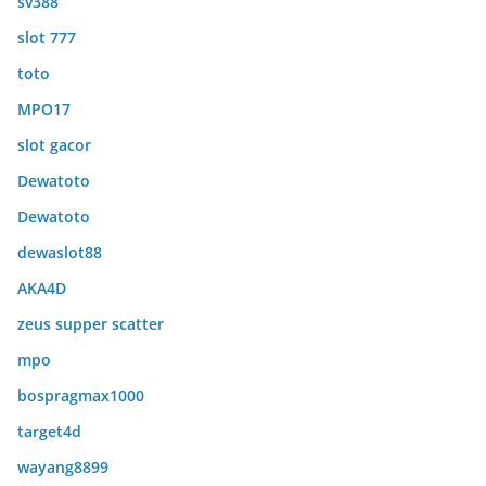
sv388
slot 777
toto
MPO17
slot gacor
Dewatoto
Dewatoto
dewaslot88
AKA4D
zeus supper scatter
mpo
bospragmax1000
target4d
wayang8899