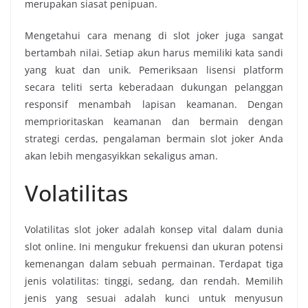
merupakan siasat penipuan.
Mengetahui cara menang di slot joker juga sangat
bertambah nilai. Setiap akun harus memiliki kata sandi
yang kuat dan unik. Pemeriksaan lisensi platform
secara teliti serta keberadaan dukungan pelanggan
responsif menambah lapisan keamanan. Dengan
memprioritaskan keamanan dan bermain dengan
strategi cerdas, pengalaman bermain slot joker Anda
akan lebih mengasyikkan sekaligus aman.
Volatilitas
Volatilitas slot joker adalah konsep vital dalam dunia
slot online. Ini mengukur frekuensi dan ukuran potensi
kemenangan dalam sebuah permainan. Terdapat tiga
jenis volatilitas: tinggi, sedang, dan rendah. Memilih
jenis yang sesuai adalah kunci untuk menyusun