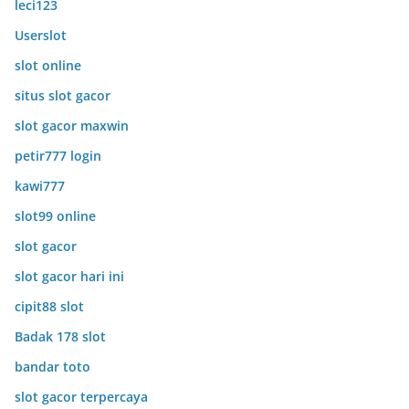
leci123
Userslot
slot online
situs slot gacor
slot gacor maxwin
petir777 login
kawi777
slot99 online
slot gacor
slot gacor hari ini
cipit88 slot
Badak 178 slot
bandar toto
slot gacor terpercaya