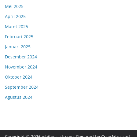
Mei 2025
April 2025
Maret 2025
Februari 2025
Januari 2025
Desember 2024
November 2024
Oktober 2024
September 2024
Agustus 2024
Copyright © 2026
whitecrack.com
. Powered by
ColorMag
and