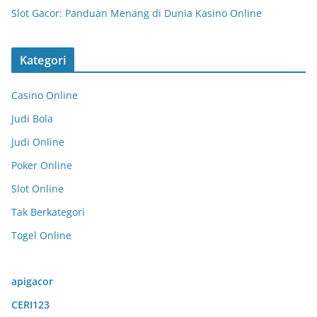
Slot Gacor: Panduan Menang di Dunia Kasino Online
Kategori
Casino Online
Judi Bola
Judi Online
Poker Online
Slot Online
Tak Berkategori
Togel Online
apigacor
CERI123