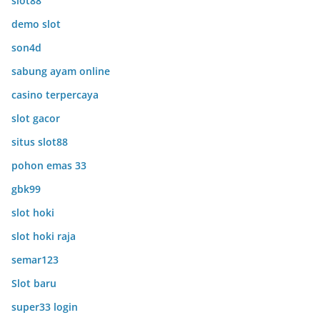
slot88
demo slot
son4d
sabung ayam online
casino terpercaya
slot gacor
situs slot88
pohon emas 33
gbk99
slot hoki
slot hoki raja
semar123
Slot baru
super33 login