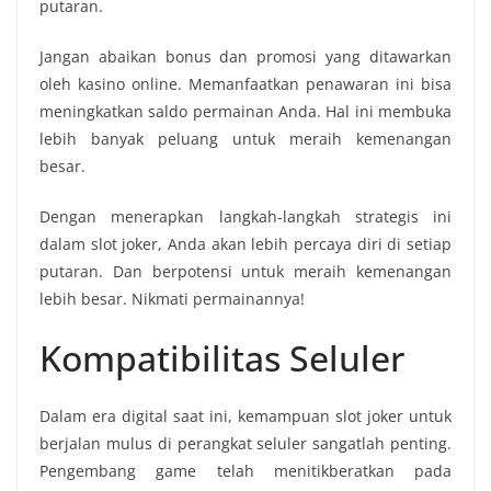
putaran.
Jangan abaikan bonus dan promosi yang ditawarkan
oleh kasino online. Memanfaatkan penawaran ini bisa
meningkatkan saldo permainan Anda. Hal ini membuka
lebih banyak peluang untuk meraih kemenangan
besar.
Dengan menerapkan langkah-langkah strategis ini
dalam slot joker, Anda akan lebih percaya diri di setiap
putaran. Dan berpotensi untuk meraih kemenangan
lebih besar. Nikmati permainannya!
Kompatibilitas Seluler
Dalam era digital saat ini, kemampuan slot joker untuk
berjalan mulus di perangkat seluler sangatlah penting.
Pengembang game telah menitikberatkan pada