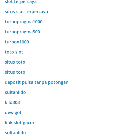
slot terpercaya
situs slot terpercaya
turbopragma1000
turbopragma500
turbox1000
toto slot
situs toto
situs toto
deposit pulsa tanpa potongan
sultanlido
kilo303
dewigol
link slot gacor
sultanlido