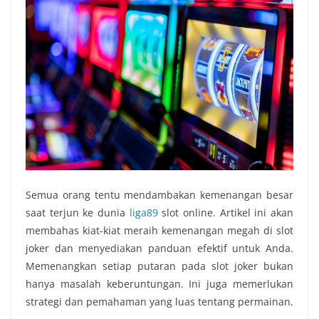
Semua orang tentu mendambakan kemenangan besar
saat terjun ke dunia
liga89
slot online. Artikel ini akan
membahas kiat-kiat meraih kemenangan megah di slot
joker dan menyediakan panduan efektif untuk Anda.
Memenangkan setiap putaran pada slot joker bukan
hanya masalah keberuntungan. Ini juga memerlukan
strategi dan pemahaman yang luas tentang permainan.