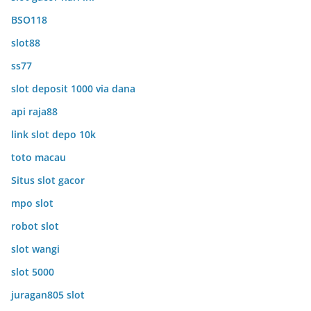
BSO118
slot88
ss77
slot deposit 1000 via dana
api raja88
link slot depo 10k
toto macau
Situs slot gacor
mpo slot
robot slot
slot wangi
slot 5000
juragan805 slot