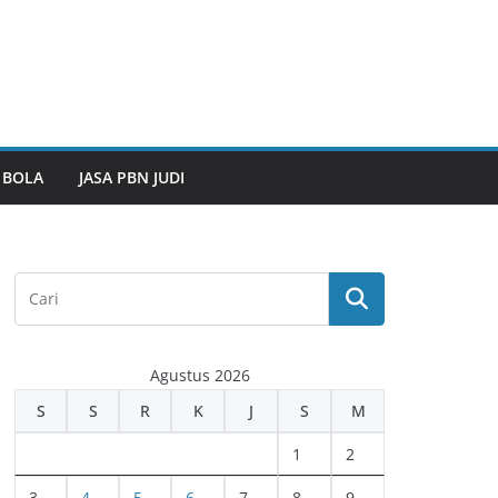
I BOLA
JASA PBN JUDI
Agustus 2026
S
S
R
K
J
S
M
1
2
3
4
5
6
7
8
9