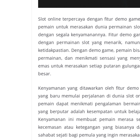
Slot online terpercaya dengan fitur demo gam
pemain untuk merasakan dunia permainan slot t
dengan segala kenyamanannya. Fitur demo ga
dengan permainan slot yang menarik, namun
ketidakpastian. Dengan demo game, pemain bis
permainan, dan menikmati sensasi yang meny
emas untuk merasakan setiap putaran gulunga
besar.
Kenyamanan yang ditawarkan oleh fitur demo
yang baru memulai perjalanan di dunia slot o
pemain dapat menikmati pengalaman bermain 
yang berputar adalah kesempatan untuk belaj
Kenyamanan ini membuat pemain merasa se
kecemasan atau ketegangan yang biasanya d
sahabat sejati bagi pemula yang ingin merasak