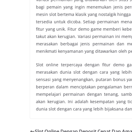
bagi pemain yang ingin menemukan jenis per
mesin slot bertema klasik yang nostalgik hin
tersedia untuk dicoba. Setiap permainan men
fitur yang unik. Fitur demo game memberi ke
takut akan kerugian. Variasi permainan ini 
merasakan berbagai jenis permainan dan me
menikmati kenyamanan yang ditawarkan oleh p
Slot online terpercaya dengan fitur demo
merasakan dunia slot dengan cara yang leb
sensasi yang menyenangkan, putaran bonus ya
berperan dalam menciptakan pengalaman berm
mempelajari permainan dengan tenang, sambil
akan kerugian. Ini adalah kesempatan yang ti
dunia slot dengan cara yang lebih bijaksana d
Slot Online Dengan Deposit Cepat Dan Am