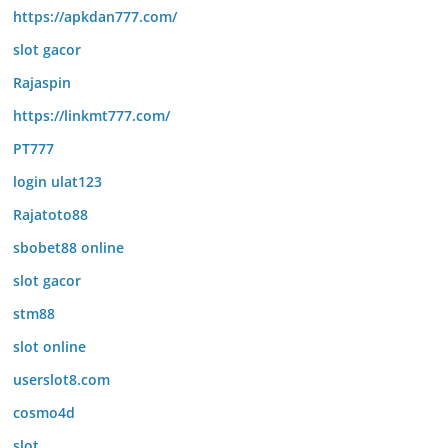
https://apkdan777.com/
slot gacor
Rajaspin
https://linkmt777.com/
PT777
login ulat123
Rajatoto88
sbobet88 online
slot gacor
stm88
slot online
userslot8.com
cosmo4d
slot