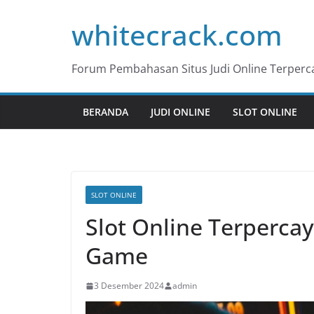
Skip
whitecrack.com
to
content
Forum Pembahasan Situs Judi Online Terperc
BERANDA
JUDI ONLINE
SLOT ONLINE
SLOT ONLINE
Slot Online Terperca
Game
3 Desember 2024
admin