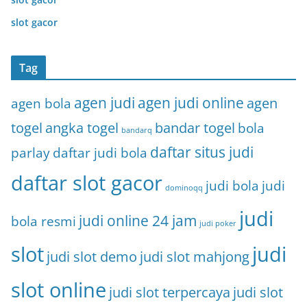
slot gacor
Tag
agen judi
agen judi online
agen
agen bola
togel
angka togel
bandar togel
bola
bandarq
daftar situs judi
parlay
daftar judi bola
daftar slot gacor
judi bola
judi
dominoqq
judi
judi online 24 jam
bola resmi
judi poker
slot
judi
judi slot demo
judi slot mahjong
slot online
judi slot terpercaya
judi slot