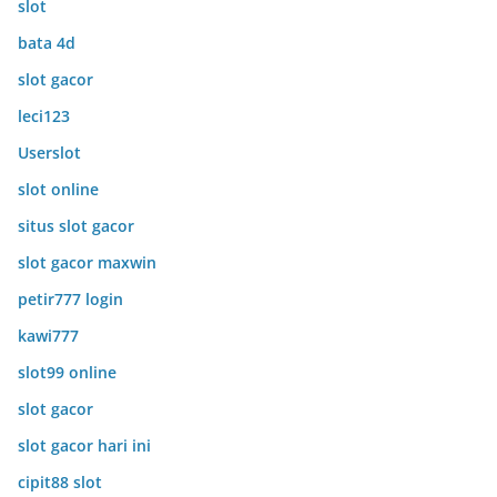
slot
bata 4d
slot gacor
leci123
Userslot
slot online
situs slot gacor
slot gacor maxwin
petir777 login
kawi777
slot99 online
slot gacor
slot gacor hari ini
cipit88 slot