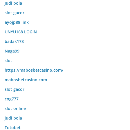
Judi bola
slot gacor
ayojp88 link
UNYU168 LOGIN
badak178
Naga99
slot
https://mabosbetcasino.com/
mabosbetcasino.com
slot gacor
cog777
slot online
judi bola
Totobet