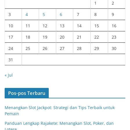
1
2
3
4
5
6
7
8
9
10
11
12
13
14
15
16
17
18
19
20
21
22
23
24
25
26
27
28
29
30
31
« Jul
Pos-pos Terbaru
Menangkan Slot Jackpot: Strategi dan Tips Terbaik untuk
Pemain
Panduan Lengkap Rajakete: Menangkan Slot, Poker, dan
Lotere