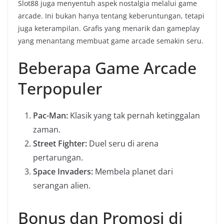
Slot88 juga menyentuh aspek nostalgia melalui game
arcade. Ini bukan hanya tentang keberuntungan, tetapi
juga keterampilan. Grafis yang menarik dan gameplay
yang menantang membuat game arcade semakin seru.
Beberapa Game Arcade
Terpopuler
Pac-Man:
Klasik yang tak pernah ketinggalan
zaman.
Street Fighter:
Duel seru di arena
pertarungan.
Space Invaders:
Membela planet dari
serangan alien.
Bonus dan Promosi di