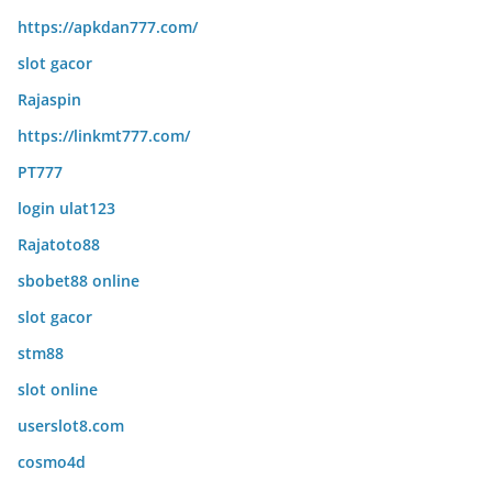
https://apkdan777.com/
slot gacor
Rajaspin
https://linkmt777.com/
PT777
login ulat123
Rajatoto88
sbobet88 online
slot gacor
stm88
slot online
userslot8.com
cosmo4d