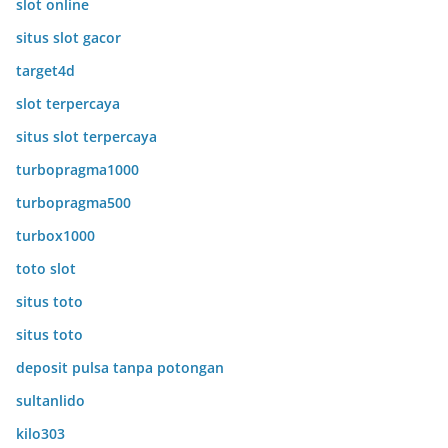
slot online
situs slot gacor
target4d
slot terpercaya
situs slot terpercaya
turbopragma1000
turbopragma500
turbox1000
toto slot
situs toto
situs toto
deposit pulsa tanpa potongan
sultanlido
kilo303