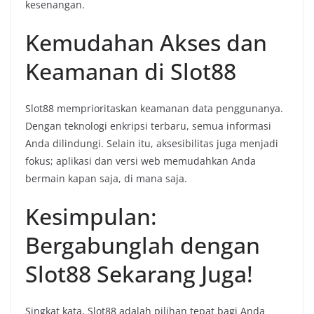
kesenangan.
Kemudahan Akses dan
Keamanan di Slot88
Slot88 memprioritaskan keamanan data penggunanya.
Dengan teknologi enkripsi terbaru, semua informasi
Anda dilindungi. Selain itu, aksesibilitas juga menjadi
fokus; aplikasi dan versi web memudahkan Anda
bermain kapan saja, di mana saja.
Kesimpulan:
Bergabunglah dengan
Slot88 Sekarang Juga!
Singkat kata, Slot88 adalah pilihan tepat bagi Anda