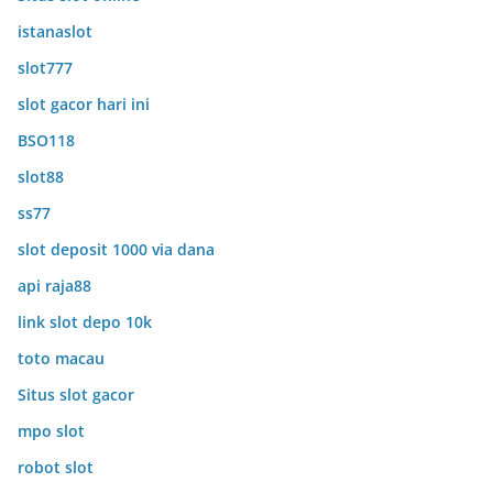
istanaslot
slot777
slot gacor hari ini
BSO118
slot88
ss77
slot deposit 1000 via dana
api raja88
link slot depo 10k
toto macau
Situs slot gacor
mpo slot
robot slot