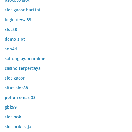
osototo slot
slot gacor hari ini
login dewa33
slot88
demo slot
son4d
sabung ayam online
casino terpercaya
slot gacor
situs slot88
pohon emas 33
gbk99
slot hoki
slot hoki raja