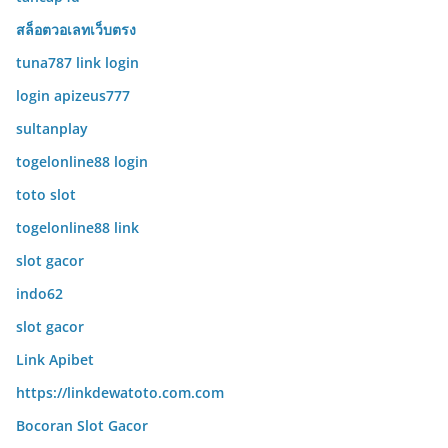
สล็อตวอเลทเว็บตรง
tuna787 link login
login apizeus777
sultanplay
togelonline88 login
toto slot
togelonline88 link
slot gacor
indo62
slot gacor
Link Apibet
https://linkdewatoto.com.com
Bocoran Slot Gacor