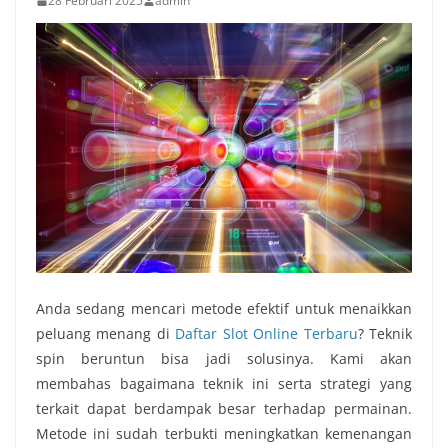
28 Februari 2025
admin
Anda sedang mencari metode efektif untuk menaikkan
peluang menang di
Daftar Slot Online Terbaru
? Teknik
spin beruntun bisa jadi solusinya. Kami akan
membahas bagaimana teknik ini serta strategi yang
terkait dapat berdampak besar terhadap permainan.
Metode ini sudah terbukti meningkatkan kemenangan