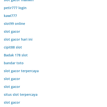
petir777 login
kawi777
slot99 online
slot gacor
slot gacor hari ini
cipit88 slot
Badak 178 slot
bandar toto
slot gacor terpercaya
slot gacor
slot gacor
situs slot terpercaya
slot gacor