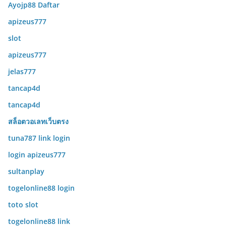
Ayojp88 Daftar
apizeus777
slot
apizeus777
jelas777
tancap4d
tancap4d
สล็อตวอเลทเว็บตรง
tuna787 link login
login apizeus777
sultanplay
togelonline88 login
toto slot
togelonline88 link