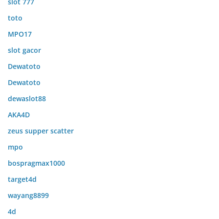
slot 777
toto
MPO17
slot gacor
Dewatoto
Dewatoto
dewaslot88
AKA4D
zeus supper scatter
mpo
bospragmax1000
target4d
wayang8899
4d