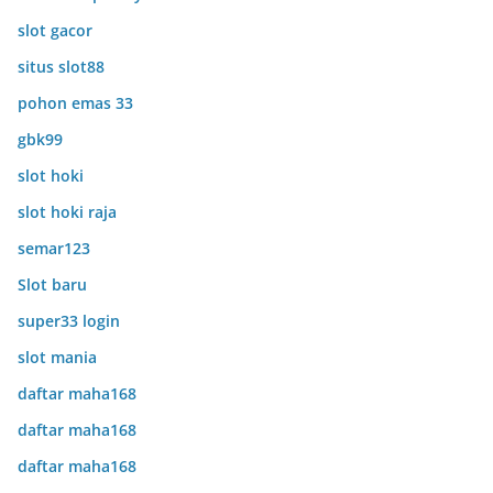
slot gacor
situs slot88
pohon emas 33
gbk99
slot hoki
slot hoki raja
semar123
Slot baru
super33 login
slot mania
daftar maha168
daftar maha168
daftar maha168