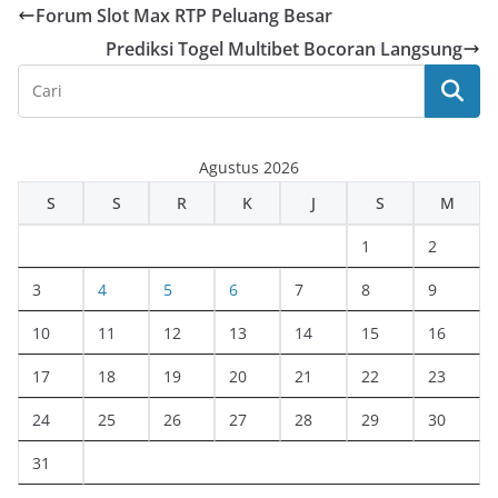
Forum Slot Max RTP Peluang Besar
Prediksi Togel Multibet Bocoran Langsung
Agustus 2026
S
S
R
K
J
S
M
1
2
3
4
5
6
7
8
9
10
11
12
13
14
15
16
17
18
19
20
21
22
23
24
25
26
27
28
29
30
31