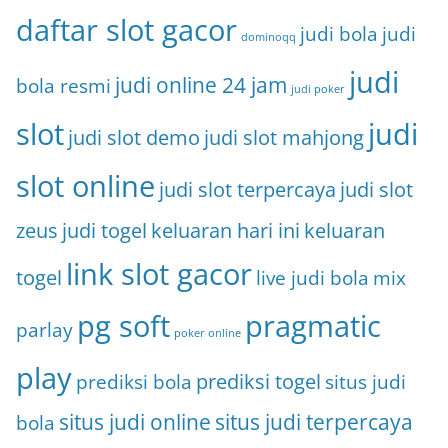
daftar slot gacor
judi bola
judi
dominoqq
judi
judi online 24 jam
bola resmi
judi poker
slot
judi
judi slot demo
judi slot mahjong
slot online
judi slot terpercaya
judi slot
zeus
judi togel
keluaran hari ini
keluaran
link slot gacor
togel
live judi bola
mix
pg soft
pragmatic
parlay
poker online
play
prediksi togel
prediksi bola
situs judi
situs judi online
situs judi terpercaya
bola