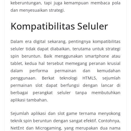
keberuntungan, tapi juga kemampuan membaca pola
dan menyesuaikan strategi.
Kompatibilitas Seluler
Dalam era digital sekarang, pentingnya kompatibilitas
seluler tidak dapat diabaikan, terutama untuk strategi
spin beruntun. Baik menggunakan smartphone atau
tablet, kedua hal tersebut memegang peranan krusial
dalam performa permainan dan kemudahan
penggunaan. Berkat teknologi HTML5, sejumlah
permainan slot dapat berfungsi dengan lancar di
berbagai perangkat seluler tanpa membutuhkan
aplikasi tambahan.
Sejumlah aplikasi dan slot game ternama menyokong
teknik spin beruntun dengan sangat efektif. Contohnya,
NetEnt dan Microgaming, yang merupakan dua nama