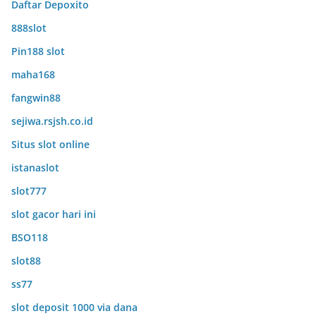
Daftar Depoxito
888slot
Pin188 slot
maha168
fangwin88
sejiwa.rsjsh.co.id
Situs slot online
istanaslot
slot777
slot gacor hari ini
BSO118
slot88
ss77
slot deposit 1000 via dana