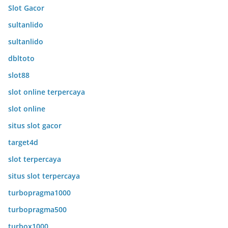
Slot Gacor
sultanlido
sultanlido
dbltoto
slot88
slot online terpercaya
slot online
situs slot gacor
target4d
slot terpercaya
situs slot terpercaya
turbopragma1000
turbopragma500
turbox1000