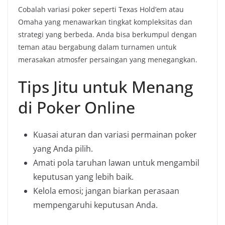
Cobalah variasi poker seperti Texas Hold’em atau
Omaha yang menawarkan tingkat kompleksitas dan
strategi yang berbeda. Anda bisa berkumpul dengan
teman atau bergabung dalam turnamen untuk
merasakan atmosfer persaingan yang menegangkan.
Tips Jitu untuk Menang
di Poker Online
Kuasai aturan dan variasi permainan poker
yang Anda pilih.
Amati pola taruhan lawan untuk mengambil
keputusan yang lebih baik.
Kelola emosi; jangan biarkan perasaan
mempengaruhi keputusan Anda.