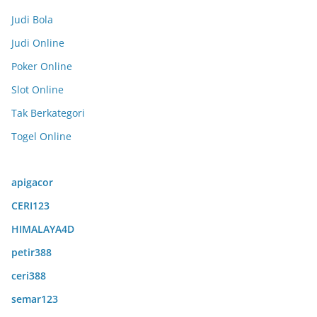
Judi Bola
Judi Online
Poker Online
Slot Online
Tak Berkategori
Togel Online
apigacor
CERI123
HIMALAYA4D
petir388
ceri388
semar123