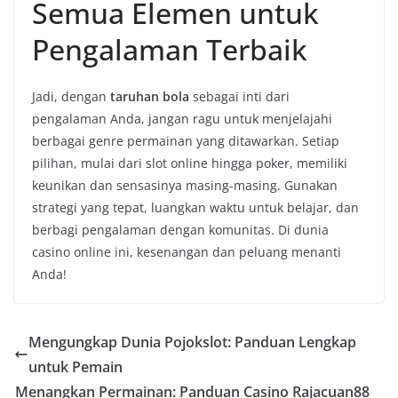
Semua Elemen untuk
Pengalaman Terbaik
Jadi, dengan
taruhan bola
sebagai inti dari
pengalaman Anda, jangan ragu untuk menjelajahi
berbagai genre permainan yang ditawarkan. Setiap
pilihan, mulai dari slot online hingga poker, memiliki
keunikan dan sensasinya masing-masing. Gunakan
strategi yang tepat, luangkan waktu untuk belajar, dan
berbagi pengalaman dengan komunitas. Di dunia
casino online ini, kesenangan dan peluang menanti
Anda!
Mengungkap Dunia Pojokslot: Panduan Lengkap
untuk Pemain
Menangkan Permainan: Panduan Casino Rajacuan88