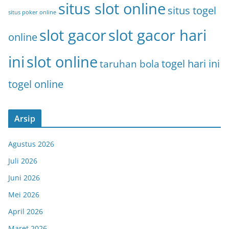
situs slot online
situs togel
situs poker online
slot gacor
slot gacor hari
online
ini
slot online
togel hari ini
taruhan bola
togel online
Arsip
Agustus 2026
Juli 2026
Juni 2026
Mei 2026
April 2026
Maret 2026