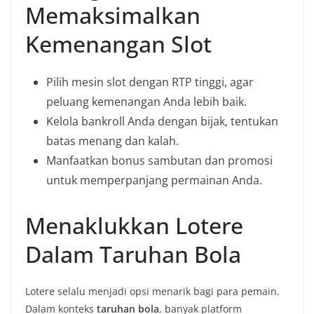
Memaksimalkan
Kemenangan Slot
Pilih mesin slot dengan RTP tinggi, agar
peluang kemenangan Anda lebih baik.
Kelola bankroll Anda dengan bijak, tentukan
batas menang dan kalah.
Manfaatkan bonus sambutan dan promosi
untuk memperpanjang permainan Anda.
Menaklukkan Lotere
Dalam Taruhan Bola
Lotere selalu menjadi opsi menarik bagi para pemain.
Dalam konteks
taruhan bola
, banyak platform