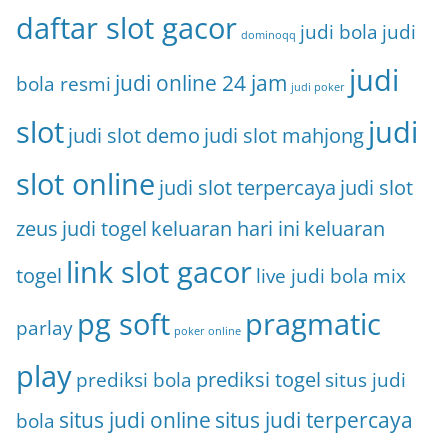
daftar slot gacor
judi bola
judi
dominoqq
judi
judi online 24 jam
bola resmi
judi poker
slot
judi
judi slot demo
judi slot mahjong
slot online
judi slot terpercaya
judi slot
zeus
judi togel
keluaran hari ini
keluaran
link slot gacor
togel
live judi bola
mix
pg soft
pragmatic
parlay
poker online
play
prediksi togel
prediksi bola
situs judi
situs judi online
situs judi terpercaya
bola