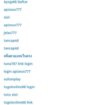
Ayojp88 Daftar
apizeus777
slot
apizeus777
jelas777
tancap4d
tancap4d
สล็อตวอเลทเว็บตรง
tuna787 link login
login apizeus777
sultanplay
togelonline88 login
toto slot
togelonline88 link