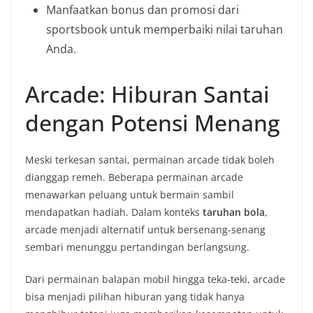
Manfaatkan bonus dan promosi dari
sportsbook untuk memperbaiki nilai taruhan
Anda.
Arcade: Hiburan Santai
dengan Potensi Menang
Meski terkesan santai, permainan arcade tidak boleh
dianggap remeh. Beberapa permainan arcade
menawarkan peluang untuk bermain sambil
mendapatkan hadiah. Dalam konteks
taruhan bola
,
arcade menjadi alternatif untuk bersenang-senang
sembari menunggu pertandingan berlangsung.
Dari permainan balapan mobil hingga teka-teki, arcade
bisa menjadi pilihan hiburan yang tidak hanya