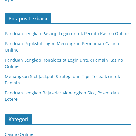
Pos-pos Terbaru
Panduan Lengkap Pasarjp Login untuk Pecinta Kasino Online
Panduan Pojokslot Login: Menangkan Permainan Casino
Online
Panduan Lengkap Ronaldoslot Login untuk Pemain Kasino
Online
Menangkan Slot Jackpot: Strategi dan Tips Terbaik untuk
Pemain
Panduan Lengkap Rajakete: Menangkan Slot, Poker, dan
Lotere
Kategori
Casino Online