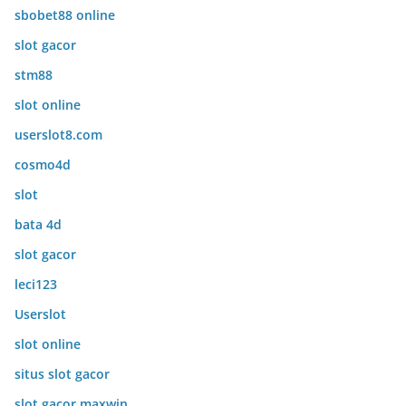
sbobet88 online
slot gacor
stm88
slot online
userslot8.com
cosmo4d
slot
bata 4d
slot gacor
leci123
Userslot
slot online
situs slot gacor
slot gacor maxwin