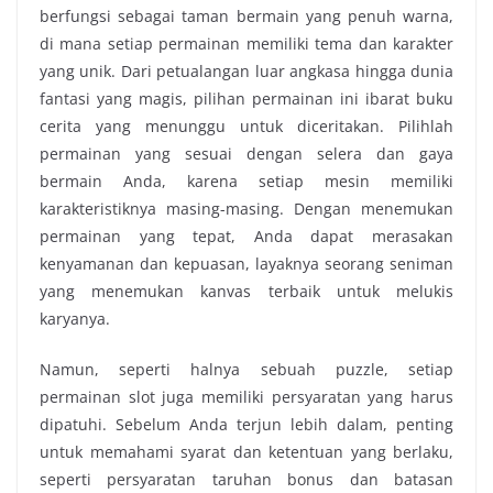
berfungsi sebagai taman bermain yang penuh warna,
di mana setiap permainan memiliki tema dan karakter
yang unik. Dari petualangan luar angkasa hingga dunia
fantasi yang magis, pilihan permainan ini ibarat buku
cerita yang menunggu untuk diceritakan. Pilihlah
permainan yang sesuai dengan selera dan gaya
bermain Anda, karena setiap mesin memiliki
karakteristiknya masing-masing. Dengan menemukan
permainan yang tepat, Anda dapat merasakan
kenyamanan dan kepuasan, layaknya seorang seniman
yang menemukan kanvas terbaik untuk melukis
karyanya.
Namun, seperti halnya sebuah puzzle, setiap
permainan slot juga memiliki persyaratan yang harus
dipatuhi. Sebelum Anda terjun lebih dalam, penting
untuk memahami syarat dan ketentuan yang berlaku,
seperti persyaratan taruhan bonus dan batasan