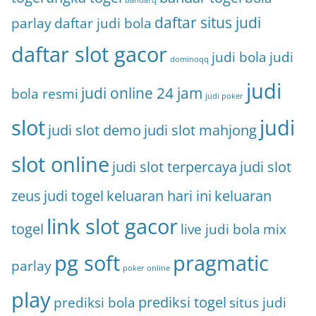
daftar situs judi
parlay
daftar judi bola
daftar slot gacor
judi bola
judi
dominoqq
judi
judi online 24 jam
bola resmi
judi poker
slot
judi
judi slot demo
judi slot mahjong
slot online
judi slot terpercaya
judi slot
zeus
judi togel
keluaran hari ini
keluaran
link slot gacor
togel
live judi bola
mix
pg soft
pragmatic
parlay
poker online
play
prediksi togel
prediksi bola
situs judi