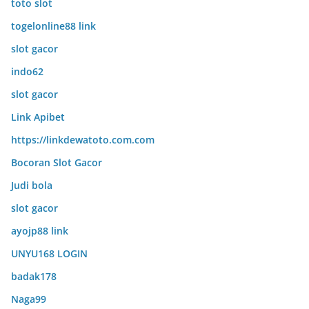
toto slot
togelonline88 link
slot gacor
indo62
slot gacor
Link Apibet
https://linkdewatoto.com.com
Bocoran Slot Gacor
Judi bola
slot gacor
ayojp88 link
UNYU168 LOGIN
badak178
Naga99