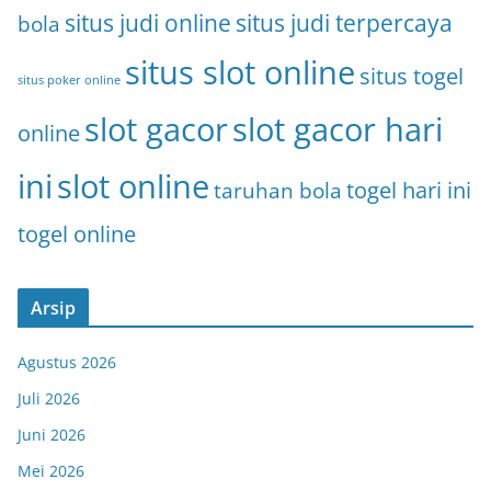
situs judi online
situs judi terpercaya
bola
situs slot online
situs togel
situs poker online
slot gacor
slot gacor hari
online
ini
slot online
togel hari ini
taruhan bola
togel online
Arsip
Agustus 2026
Juli 2026
Juni 2026
Mei 2026