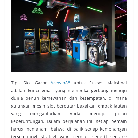
Tips Slot Gacor
Acewin88
untuk Sukses Maksimal
adalah kunci emas yang membuka gerbang menuju
dunia penuh kemewahan dan kesempatan, di mana
gulungan mesin slot berputar bagaikan ombak lautan
yang mengantarkan Anda menuju pulau
keberuntungan. Dalam perjalanan ini, setiap pemain
harus memahami bahwa di balik setiap kemenangan
tersembunyi strategi yang cermat, seperti seorang