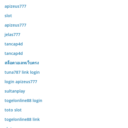
apizeus777
slot
apizeus777
jelas777
tancap4d
tancap4d
สล็อตวอเลทเว็บตรง
tuna787 link login
login apizeus777
sultanplay
togelonline88 login
toto slot
togelonline88 link