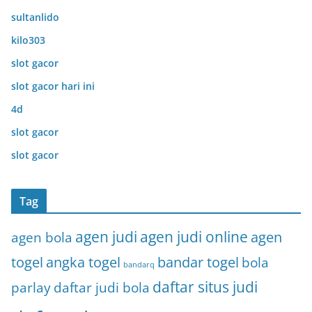
sultanlido
kilo303
slot gacor
slot gacor hari ini
4d
slot gacor
slot gacor
Tag
agen judi
agen judi online
agen
agen bola
togel
angka togel
bandar togel
bola
bandarq
daftar situs judi
parlay
daftar judi bola