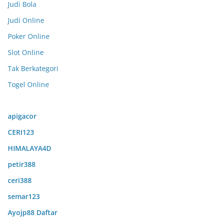
Judi Bola
Judi Online
Poker Online
Slot Online
Tak Berkategori
Togel Online
apigacor
CERI123
HIMALAYA4D
petir388
ceri388
semar123
Ayojp88 Daftar