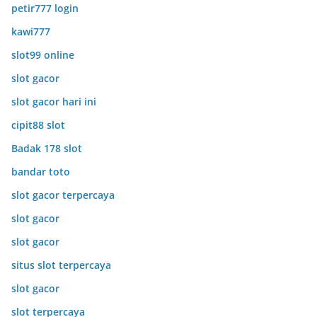
petir777 login
kawi777
slot99 online
slot gacor
slot gacor hari ini
cipit88 slot
Badak 178 slot
bandar toto
slot gacor terpercaya
slot gacor
slot gacor
situs slot terpercaya
slot gacor
slot terpercaya