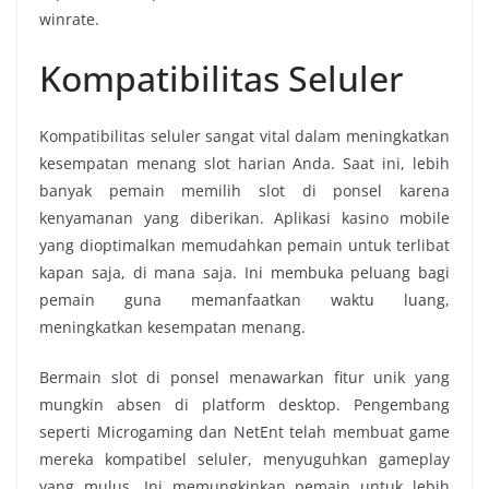
winrate.
Kompatibilitas Seluler
Kompatibilitas seluler sangat vital dalam meningkatkan
kesempatan menang slot harian Anda. Saat ini, lebih
banyak pemain memilih slot di ponsel karena
kenyamanan yang diberikan. Aplikasi kasino mobile
yang dioptimalkan memudahkan pemain untuk terlibat
kapan saja, di mana saja. Ini membuka peluang bagi
pemain guna memanfaatkan waktu luang,
meningkatkan kesempatan menang.
Bermain slot di ponsel menawarkan fitur unik yang
mungkin absen di platform desktop. Pengembang
seperti Microgaming dan NetEnt telah membuat game
mereka kompatibel seluler, menyuguhkan gameplay
yang mulus. Ini memungkinkan pemain untuk lebih