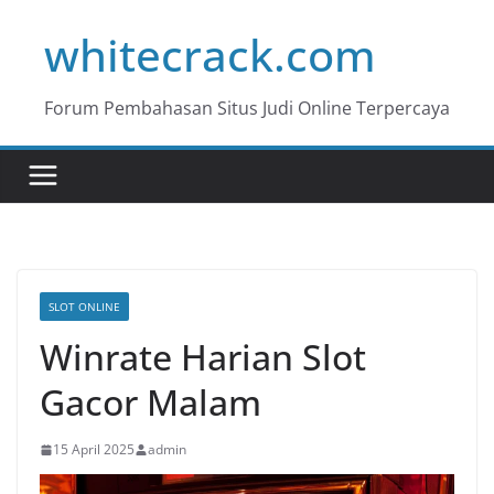
Skip
whitecrack.com
to
content
Forum Pembahasan Situs Judi Online Terpercaya
SLOT ONLINE
Winrate Harian Slot
Gacor Malam
15 April 2025
admin