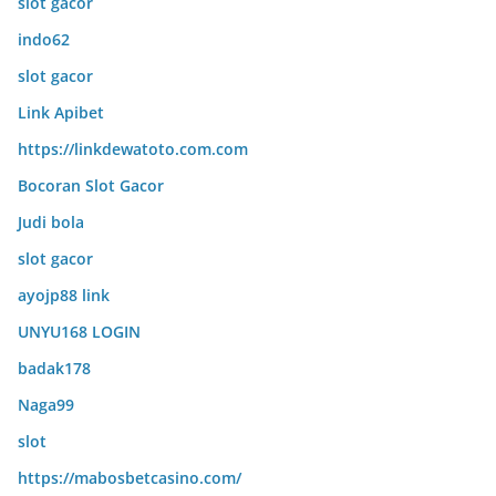
slot gacor
indo62
slot gacor
Link Apibet
https://linkdewatoto.com.com
Bocoran Slot Gacor
Judi bola
slot gacor
ayojp88 link
UNYU168 LOGIN
badak178
Naga99
slot
https://mabosbetcasino.com/