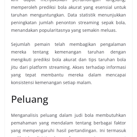
memperoleh prediksi bola akurat yang esensial untuk
taruhan menguntungkan. Data statistik menunjukkan
peningkatan jumlah penonton streaming sepak bola,
menandakan popularitasnya yang semakin meluas.
Sejumlah pemain telah membagikan pengalaman
mereka tentang kemenangan taruhan dengan
mengikuti prediksi bola akurat dan tips taruhan bola
jitu dari platform streaming. Akses terhadap informasi
yang tepat membantu mereka dalam mencapai
konsistensi kemenangan setiap malam.
Peluang
Menganalisis peluang dalam judi bola membutuhkan
pemahaman yang mendalam tentang berbagai faktor
yang mempengaruhi hasil pertandingan. Ini termasuk