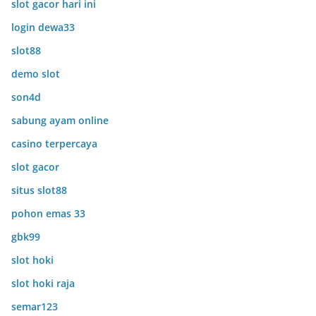
slot gacor hari ini
login dewa33
slot88
demo slot
son4d
sabung ayam online
casino terpercaya
slot gacor
situs slot88
pohon emas 33
gbk99
slot hoki
slot hoki raja
semar123