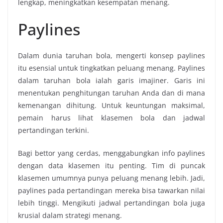
lengkap, meningkatkan kesempatan menang.
Paylines
Dalam dunia taruhan bola, mengerti konsep paylines
itu esensial untuk tingkatkan peluang menang. Paylines
dalam taruhan bola ialah garis imajiner. Garis ini
menentukan penghitungan taruhan Anda dan di mana
kemenangan dihitung. Untuk keuntungan maksimal,
pemain harus lihat klasemen bola dan jadwal
pertandingan terkini.
Bagi bettor yang cerdas, menggabungkan info paylines
dengan data klasemen itu penting. Tim di puncak
klasemen umumnya punya peluang menang lebih. Jadi,
paylines pada pertandingan mereka bisa tawarkan nilai
lebih tinggi. Mengikuti jadwal pertandingan bola juga
krusial dalam strategi menang.