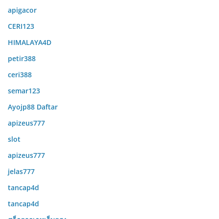
apigacor
CERI123
HIMALAYA4D
petir388
ceri388
semar123
Ayojp88 Daftar
apizeus777
slot
apizeus777
jelas777
tancap4d
tancap4d