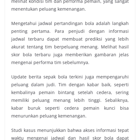
melihat kondisi tim dan performa pemain, yang sangat
menentukan peluang kemenangan.
Mengetahui jadwal pertandingan bola adalah langkah
penting pertama. Para penjudi dengan informasi
jadwal terbaru dapat membuat prediksi yang lebih
akurat tentang tim berpeluang menang. Melihat hasil
skor bola terbaru juga memberikan gambaran jelas
mengenai performa tim sebelumnya.
Update berita sepak bola terkini juga mempengaruhi
peluang dalam judi. Tim dengan kabar baik, seperti
kembalinya pemain bintang setelah cedera, sering
memiliki peluang menang lebih tinggi. Sebaliknya,
kabar buruk seperti cedera pemain kunci bisa
menurunkan peluang kemenangan.
Studi kasus menunjukkan bahwa akses informasi tepat
waktu mengenai jadwal dan hasil skor bola dapat