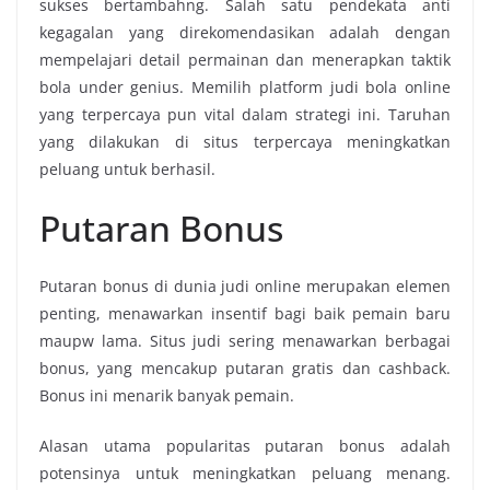
sukses bertambahng. Salah satu pendekata anti
kegagalan yang direkomendasikan adalah dengan
mempelajari detail permainan dan menerapkan taktik
bola under genius. Memilih platform judi bola online
yang terpercaya pun vital dalam strategi ini. Taruhan
yang dilakukan di situs terpercaya meningkatkan
peluang untuk berhasil.
Putaran Bonus
Putaran bonus di dunia judi online merupakan elemen
penting, menawarkan insentif bagi baik pemain baru
maupw lama. Situs judi sering menawarkan berbagai
bonus, yang mencakup putaran gratis dan cashback.
Bonus ini menarik banyak pemain.
Alasan utama popularitas putaran bonus adalah
potensinya untuk meningkatkan peluang menang.