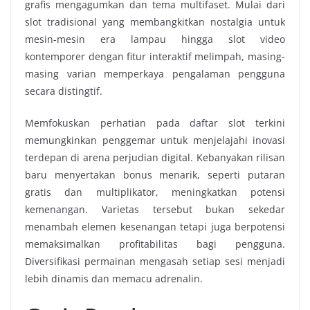
grafis mengagumkan dan tema multifaset. Mulai dari
slot tradisional yang membangkitkan nostalgia untuk
mesin-mesin era lampau hingga slot video
kontemporer dengan fitur interaktif melimpah, masing-
masing varian memperkaya pengalaman pengguna
secara distingtif.
Memfokuskan perhatian pada daftar slot terkini
memungkinkan penggemar untuk menjelajahi inovasi
terdepan di arena perjudian digital. Kebanyakan rilisan
baru menyertakan bonus menarik, seperti putaran
gratis dan multiplikator, meningkatkan potensi
kemenangan. Varietas tersebut bukan sekedar
menambah elemen kesenangan tetapi juga berpotensi
memaksimalkan profitabilitas bagi pengguna.
Diversifikasi permainan mengasah setiap sesi menjadi
lebih dinamis dan memacu adrenalin.