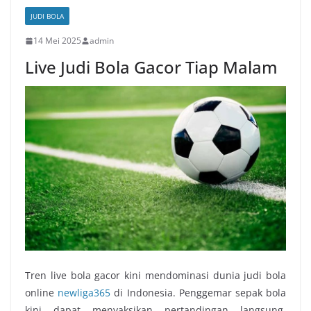
JUDI BOLA
14 Mei 2025
admin
Live Judi Bola Gacor Tiap Malam
Tren live bola gacor kini mendominasi dunia judi bola
online
newliga365
di Indonesia. Penggemar sepak bola
kini dapat menyaksikan pertandingan langsung,