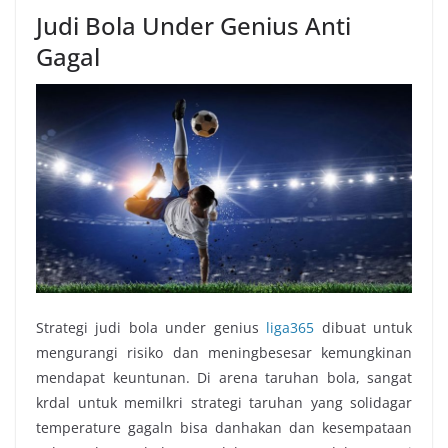
Judi Bola Under Genius Anti
Gagal
Strategi judi bola under genius
liga365
dibuat untuk
mengurangi risiko dan meningbesesar kemungkinan
mendapat keuntunan. Di arena taruhan bola, sangat
krdal untuk memilkri strategi taruhan yang solidagar
temperature gagaln bisa danhakan dan kesempataan