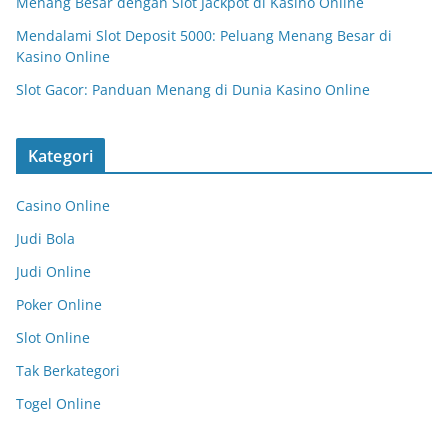
Menang Besar dengan Slot Jackpot di Kasino Online
Mendalami Slot Deposit 5000: Peluang Menang Besar di
Kasino Online
Slot Gacor: Panduan Menang di Dunia Kasino Online
Kategori
Casino Online
Judi Bola
Judi Online
Poker Online
Slot Online
Tak Berkategori
Togel Online