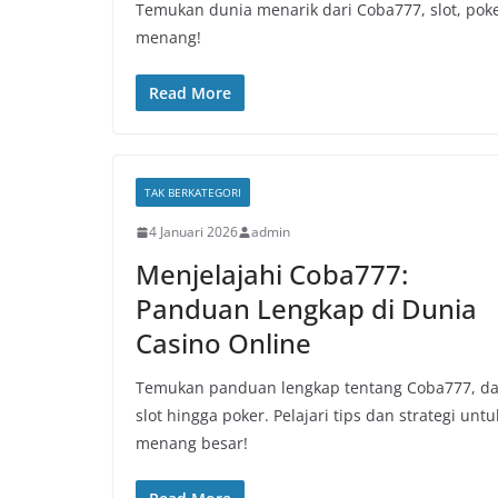
Temukan dunia menarik dari Coba777, slot, poker
menang!
Read More
TAK BERKATEGORI
4 Januari 2026
admin
Menjelajahi Coba777:
Panduan Lengkap di Dunia
Casino Online
Temukan panduan lengkap tentang Coba777, da
slot hingga poker. Pelajari tips dan strategi untu
menang besar!