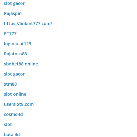
slot gacor
Rajaspin
https://linkmt777.com/
PT777
login ulat123
Rajatoto88
sbobet88 online
slot gacor
stm88
slot online
userslot8.com
cosmo4d
slot
bata 4d