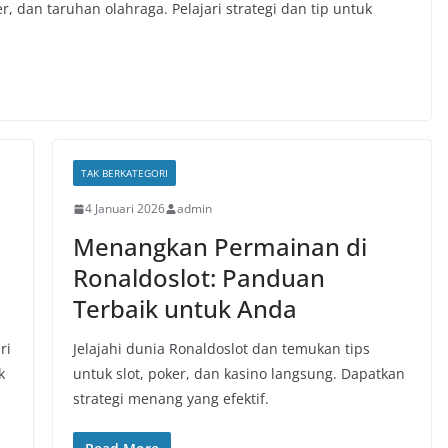
, dan taruhan olahraga. Pelajari strategi dan tip untuk
TAK BERKATEGORI
4 Januari 2026
admin
Menangkan Permainan di
Ronaldoslot: Panduan
Terbaik untuk Anda
ri
Jelajahi dunia Ronaldoslot dan temukan tips
k
untuk slot, poker, dan kasino langsung. Dapatkan
strategi menang yang efektif.