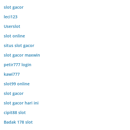
slot gacor
leci123
Userslot
slot online
situs slot gacor
slot gacor maxwin
petir777 login
kawi777
slot99 online
slot gacor
slot gacor hari ini
cipit88 slot
Badak 178 slot