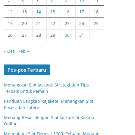
12
13
14
15
16
17
18
19
20
21
22
23
24
25
26
27
28
29
30
31
« Des
Feb »
Pos-pos Terbaru
Menangkan Slot Jackpot: Strategi dan Tips
Terbaik untuk Pemain
Panduan Lengkap Rajakete: Menangkan Slot,
Poker, dan Lotere
Menang Besar dengan Slot Jackpot di Kasino
Online
Mendalami Slot Deposit 5000: Peluang Menang