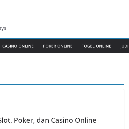
aya
CASINO ONLINE
POKER ONLINE
TOGEL ONLINE
JUD
ot, Poker, dan Casino Online