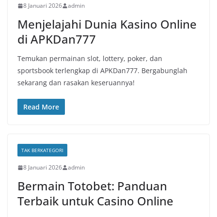
8 Januari 2026
admin
Menjelajahi Dunia Kasino Online
di APKDan777
Temukan permainan slot, lottery, poker, dan
sportsbook terlengkap di APKDan777. Bergabunglah
sekarang dan rasakan keseruannya!
Read More
TAK BERKATEGORI
8 Januari 2026
admin
Bermain Totobet: Panduan
Terbaik untuk Casino Online