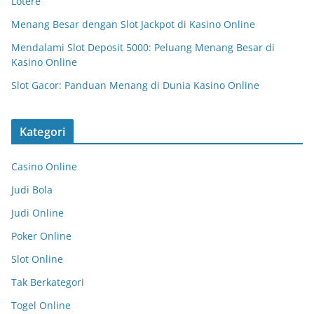
Lotere
Menang Besar dengan Slot Jackpot di Kasino Online
Mendalami Slot Deposit 5000: Peluang Menang Besar di
Kasino Online
Slot Gacor: Panduan Menang di Dunia Kasino Online
Kategori
Casino Online
Judi Bola
Judi Online
Poker Online
Slot Online
Tak Berkategori
Togel Online