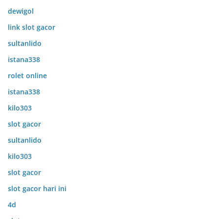
dewigol
link slot gacor
sultanlido
istana338
rolet online
istana338
kilo303
slot gacor
sultanlido
kilo303
slot gacor
slot gacor hari ini
4d