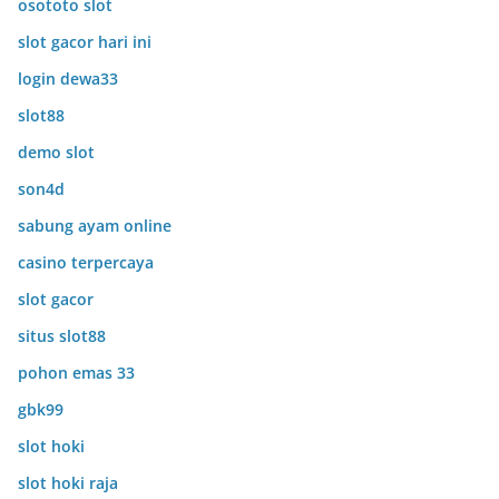
osototo slot
slot gacor hari ini
login dewa33
slot88
demo slot
son4d
sabung ayam online
casino terpercaya
slot gacor
situs slot88
pohon emas 33
gbk99
slot hoki
slot hoki raja