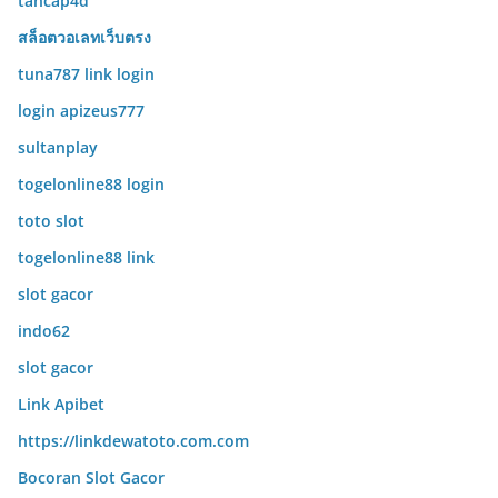
tancap4d
สล็อตวอเลทเว็บตรง
tuna787 link login
login apizeus777
sultanplay
togelonline88 login
toto slot
togelonline88 link
slot gacor
indo62
slot gacor
Link Apibet
https://linkdewatoto.com.com
Bocoran Slot Gacor