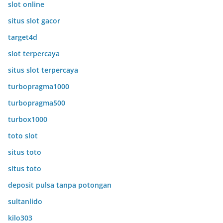
slot online
situs slot gacor
target4d
slot terpercaya
situs slot terpercaya
turbopragma1000
turbopragma500
turbox1000
toto slot
situs toto
situs toto
deposit pulsa tanpa potongan
sultanlido
kilo303