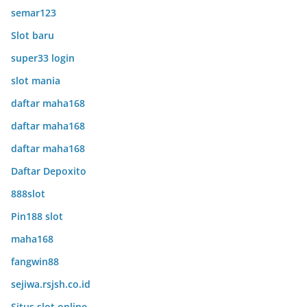
semar123
Slot baru
super33 login
slot mania
daftar maha168
daftar maha168
daftar maha168
Daftar Depoxito
888slot
Pin188 slot
maha168
fangwin88
sejiwa.rsjsh.co.id
Situs slot online