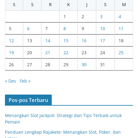
S
S
R
K
J
S
M
1
2
3
4
5
6
7
8
9
10
11
12
13
14
15
16
17
18
19
20
21
22
23
24
25
26
27
28
29
30
31
« Des
Feb »
Pos-pos Terbaru
Menangkan Slot Jackpot: Strategi dan Tips Terbaik untuk
Pemain
Panduan Lengkap Rajakete: Menangkan Slot, Poker, dan