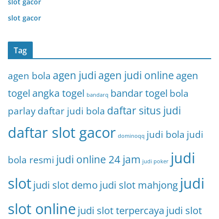
slot gacor
slot gacor
Tag
agen judi
agen judi online
agen
agen bola
togel
angka togel
bandar togel
bola
bandarq
daftar situs judi
parlay
daftar judi bola
daftar slot gacor
judi bola
judi
dominoqq
judi
judi online 24 jam
bola resmi
judi poker
slot
judi
judi slot demo
judi slot mahjong
slot online
judi slot terpercaya
judi slot