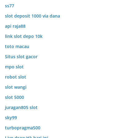
ss77
slot deposit 1000 via dana
api raja88
link slot depo 10k
toto macau
Situs slot gacor
mpo slot
robot slot
slot wangi
slot 5000
juragan805 slot
sky99
turbopragma500
Live draw Hk hari ini