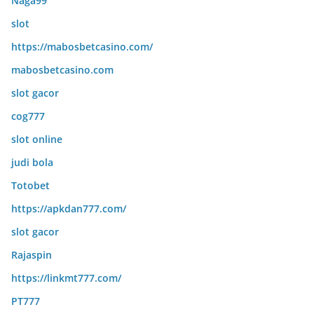
Naga99
slot
https://mabosbetcasino.com/
mabosbetcasino.com
slot gacor
cog777
slot online
judi bola
Totobet
https://apkdan777.com/
slot gacor
Rajaspin
https://linkmt777.com/
PT777