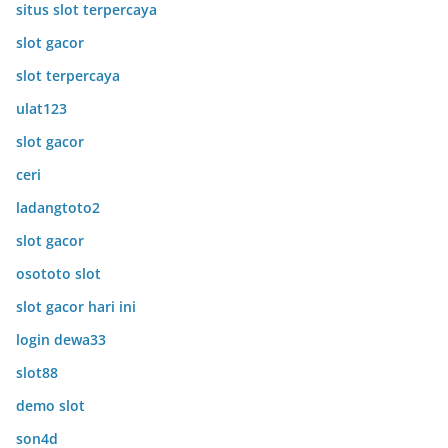
situs slot terpercaya
slot gacor
slot terpercaya
ulat123
slot gacor
ceri
ladangtoto2
slot gacor
osototo slot
slot gacor hari ini
login dewa33
slot88
demo slot
son4d