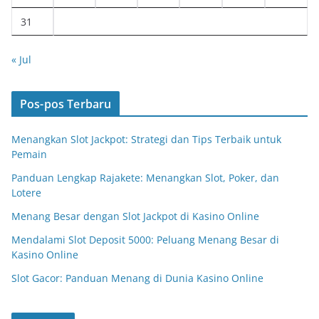
31
« Jul
Pos-pos Terbaru
Menangkan Slot Jackpot: Strategi dan Tips Terbaik untuk
Pemain
Panduan Lengkap Rajakete: Menangkan Slot, Poker, dan
Lotere
Menang Besar dengan Slot Jackpot di Kasino Online
Mendalami Slot Deposit 5000: Peluang Menang Besar di
Kasino Online
Slot Gacor: Panduan Menang di Dunia Kasino Online