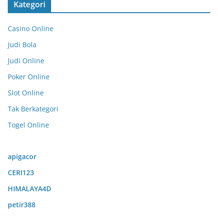
Kategori
Casino Online
Judi Bola
Judi Online
Poker Online
Slot Online
Tak Berkategori
Togel Online
apigacor
CERI123
HIMALAYA4D
petir388