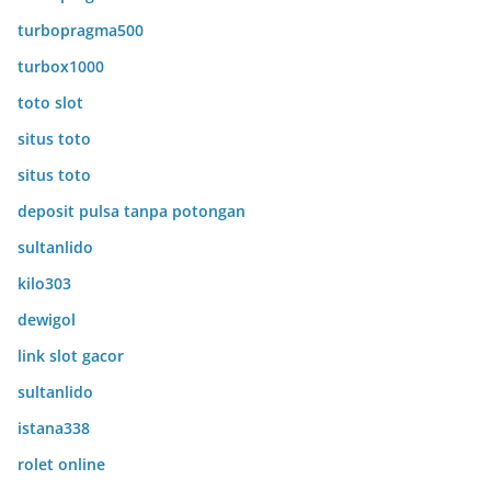
turbopragma500
turbox1000
toto slot
situs toto
situs toto
deposit pulsa tanpa potongan
sultanlido
kilo303
dewigol
link slot gacor
sultanlido
istana338
rolet online