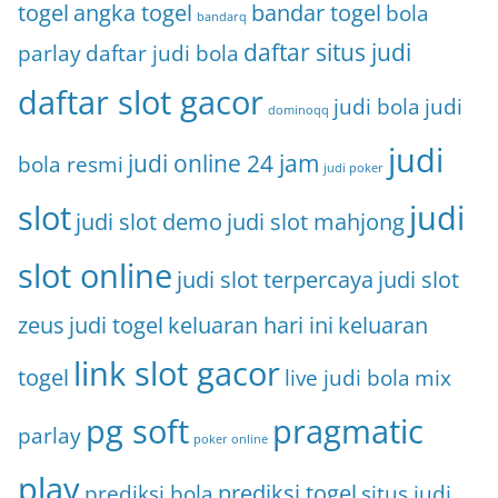
togel
angka togel
bandar togel
bola
bandarq
daftar situs judi
parlay
daftar judi bola
daftar slot gacor
judi bola
judi
dominoqq
judi
judi online 24 jam
bola resmi
judi poker
slot
judi
judi slot demo
judi slot mahjong
slot online
judi slot terpercaya
judi slot
zeus
judi togel
keluaran hari ini
keluaran
link slot gacor
togel
live judi bola
mix
pg soft
pragmatic
parlay
poker online
play
prediksi togel
prediksi bola
situs judi