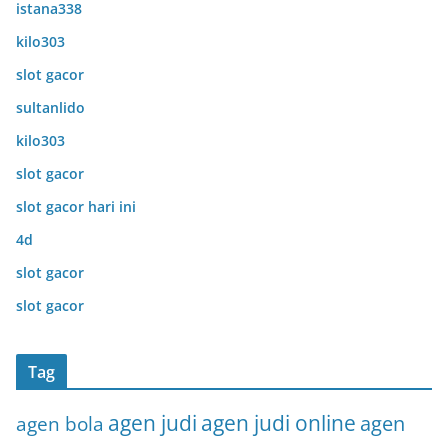
istana338
kilo303
slot gacor
sultanlido
kilo303
slot gacor
slot gacor hari ini
4d
slot gacor
slot gacor
Tag
agen judi
agen judi online
agen
agen bola