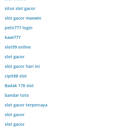
situs slot gacor
slot gacor maxwin
petir777 login
kawi777
slot99 online
slot gacor
slot gacor hari ini
cipit88 slot
Badak 178 slot
bandar toto
slot gacor terpercaya
slot gacor
slot gacor