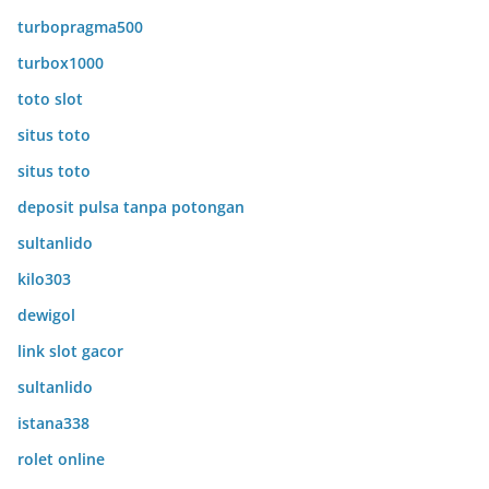
turbopragma500
turbox1000
toto slot
situs toto
situs toto
deposit pulsa tanpa potongan
sultanlido
kilo303
dewigol
link slot gacor
sultanlido
istana338
rolet online