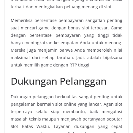
terbaik dan meningkatkan peluang menang di slot.
Memeriksa persentase pembayaran sangatlah penting
saat mencari game dengan bonus slot terbesar. Game
dengan persentase pembayaran yang tinggi tidak
hanya meningkatkan kesempatan Anda untuk menang.
Mereka juga menjamin bahwa Anda memperoleh nilai
maksimal dari setiap taruhan. Jadi, adalah bijaksana
untuk memilih game dengan RTP tinggi.
Dukungan Pelanggan
Dukungan pelanggan berkualitas sangat penting untuk
pengalaman bermain slot online yang lancar. Agen slot
terpercaya selalu siap membantu, baik mengatasi
masalah teknis maupun menjawab pertanyaan seputar
Slot Batas Waktu. Layanan dukungan yang cepat