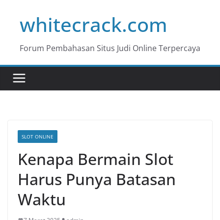
Skip
whitecrack.com
to
content
Forum Pembahasan Situs Judi Online Terpercaya
SLOT ONLINE
Kenapa Bermain Slot
Harus Punya Batasan
Waktu