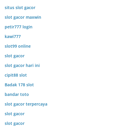
situs slot gacor
slot gacor maxwin
petir777 login
kawi777
slot99 online
slot gacor
slot gacor hari ini
cipit88 slot
Badak 178 slot
bandar toto
slot gacor terpercaya
slot gacor
slot gacor