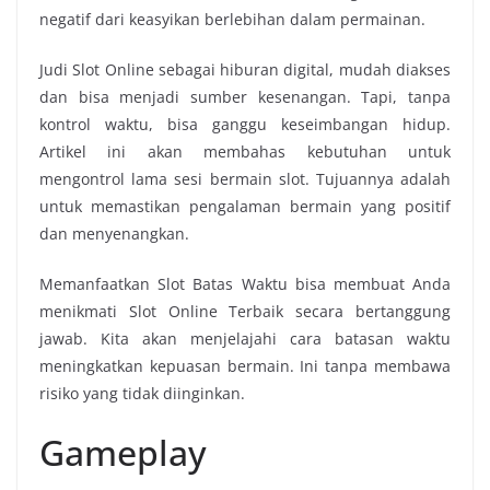
negatif dari keasyikan berlebihan dalam permainan.
Judi Slot Online sebagai hiburan digital, mudah diakses
dan bisa menjadi sumber kesenangan. Tapi, tanpa
kontrol waktu, bisa ganggu keseimbangan hidup.
Artikel ini akan membahas kebutuhan untuk
mengontrol lama sesi bermain slot. Tujuannya adalah
untuk memastikan pengalaman bermain yang positif
dan menyenangkan.
Memanfaatkan Slot Batas Waktu bisa membuat Anda
menikmati Slot Online Terbaik secara bertanggung
jawab. Kita akan menjelajahi cara batasan waktu
meningkatkan kepuasan bermain. Ini tanpa membawa
risiko yang tidak diinginkan.
Gameplay