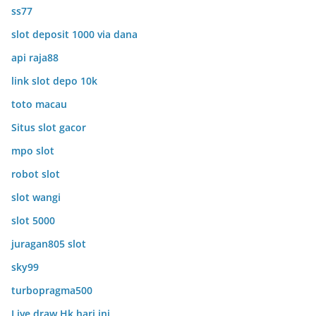
ss77
slot deposit 1000 via dana
api raja88
link slot depo 10k
toto macau
Situs slot gacor
mpo slot
robot slot
slot wangi
slot 5000
juragan805 slot
sky99
turbopragma500
Live draw Hk hari ini