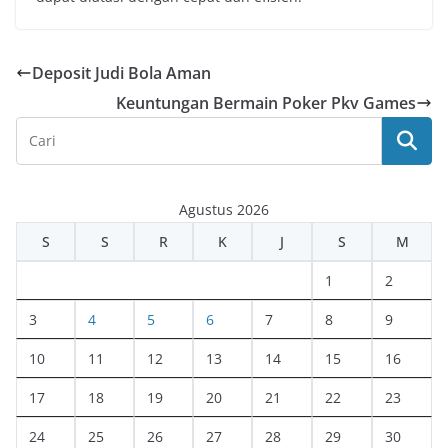
Deposit Judi Bola Aman
Keuntungan Bermain Poker Pkv Games
Agustus 2026
S
S
R
K
J
S
M
1
2
3
4
5
6
7
8
9
10
11
12
13
14
15
16
17
18
19
20
21
22
23
24
25
26
27
28
29
30