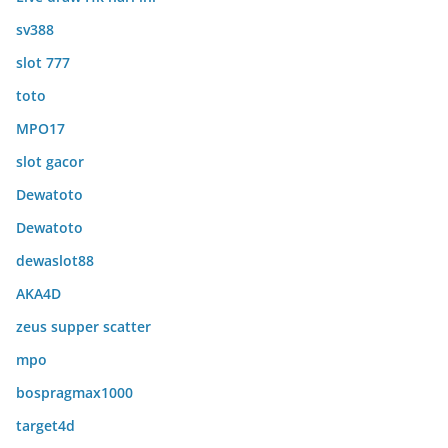
sv388
slot 777
toto
MPO17
slot gacor
Dewatoto
Dewatoto
dewaslot88
AKA4D
zeus supper scatter
mpo
bospragmax1000
target4d