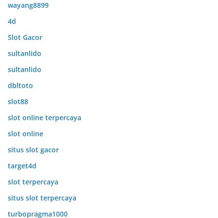
wayang8899
4d
Slot Gacor
sultanlido
sultanlido
dbltoto
slot88
slot online terpercaya
slot online
situs slot gacor
target4d
slot terpercaya
situs slot terpercaya
turbopragma1000