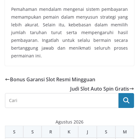
Pemahaman mendalam mengenai sistem pembayaran
memampukan pemain dalam menyusun strategi yang
lebih akurat. Selain itu, kebebasan dalam memilih
jumlah taruhan turut serta mempengaruhi hasil
pembayaran. Ingatlah untuk selalu bermain secara
bertanggung jawab dan menikmati seluruh proses
permainan ini.
Bonus Garansi Slot Resmi Mingguan
Judi Slot Auto Spin Gratis
Agustus 2026
S
S
R
K
J
S
M