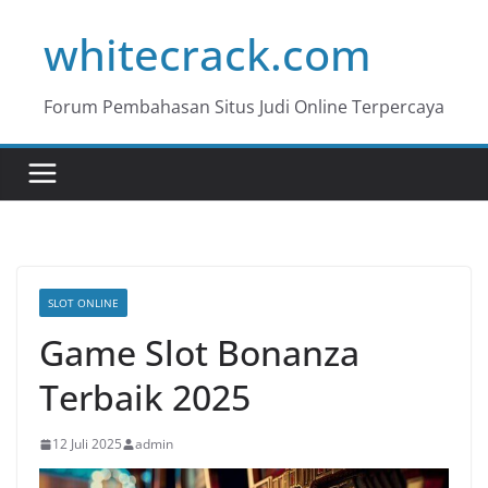
Skip
whitecrack.com
to
content
Forum Pembahasan Situs Judi Online Terpercaya
SLOT ONLINE
Game Slot Bonanza
Terbaik 2025
12 Juli 2025
admin