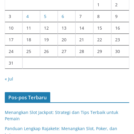
1
2
3
4
5
6
7
8
9
10
11
12
13
14
15
16
17
18
19
20
21
22
23
24
25
26
27
28
29
30
31
« Jul
Pos-pos Terbaru
Menangkan Slot Jackpot: Strategi dan Tips Terbaik untuk
Pemain
Panduan Lengkap Rajakete: Menangkan Slot, Poker, dan