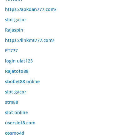
https://apkdan777.com/
slot gacor
Rajaspin
https://linkmt777.com/
PT777
login ulat123
Rajatoto88
sbobet88 online
slot gacor
stm88
slot online
userslot8.com
cosmo4d