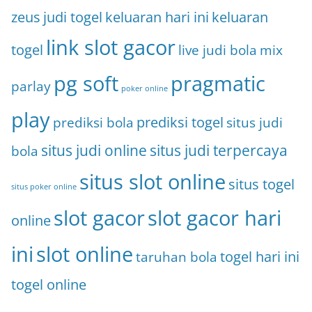
zeus
judi togel
keluaran hari ini
keluaran
link slot gacor
togel
live judi bola
mix
pg soft
pragmatic
parlay
poker online
play
prediksi togel
prediksi bola
situs judi
situs judi online
situs judi terpercaya
bola
situs slot online
situs togel
situs poker online
slot gacor
slot gacor hari
online
ini
slot online
togel hari ini
taruhan bola
togel online