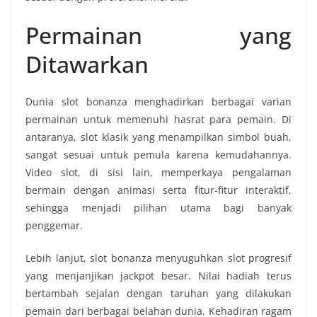
Permainan yang
Ditawarkan
Dunia slot bonanza menghadirkan berbagai varian
permainan untuk memenuhi hasrat para pemain. Di
antaranya, slot klasik yang menampilkan simbol buah,
sangat sesuai untuk pemula karena kemudahannya.
Video slot, di sisi lain, memperkaya pengalaman
bermain dengan animasi serta fitur-fitur interaktif,
sehingga menjadi pilihan utama bagi banyak
penggemar.
Lebih lanjut, slot bonanza menyuguhkan slot progresif
yang menjanjikan jackpot besar. Nilai hadiah terus
bertambah sejalan dengan taruhan yang dilakukan
pemain dari berbagai belahan dunia. Kehadiran ragam