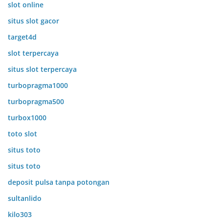
slot online
situs slot gacor
target4d
slot terpercaya
situs slot terpercaya
turbopragma1000
turbopragma500
turbox1000
toto slot
situs toto
situs toto
deposit pulsa tanpa potongan
sultanlido
kilo303