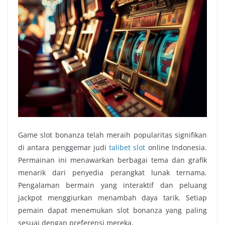
Game slot bonanza telah meraih popularitas signifikan
di antara penggemar judi
talibet slot
online Indonesia.
Permainan ini menawarkan berbagai tema dan grafik
menarik dari penyedia perangkat lunak ternama.
Pengalaman bermain yang interaktif dan peluang
jackpot menggiurkan menambah daya tarik. Setiap
pemain dapat menemukan slot bonanza yang paling
sesuai dengan preferensi mereka.