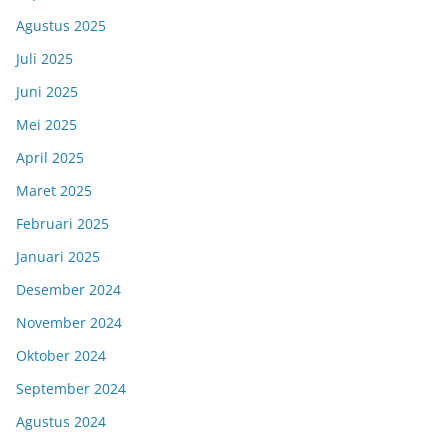
Agustus 2025
Juli 2025
Juni 2025
Mei 2025
April 2025
Maret 2025
Februari 2025
Januari 2025
Desember 2024
November 2024
Oktober 2024
September 2024
Agustus 2024