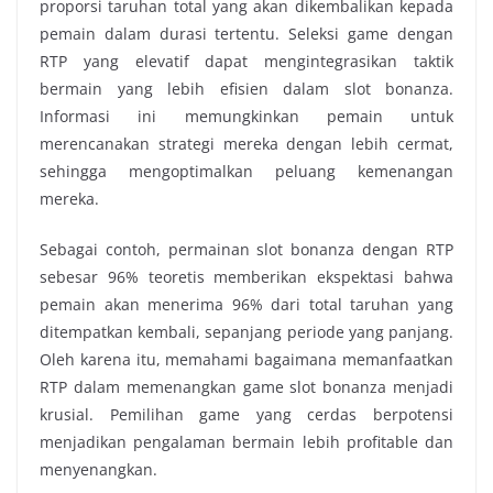
proporsi taruhan total yang akan dikembalikan kepada
pemain dalam durasi tertentu. Seleksi game dengan
RTP yang elevatif dapat mengintegrasikan taktik
bermain yang lebih efisien dalam slot bonanza.
Informasi ini memungkinkan pemain untuk
merencanakan strategi mereka dengan lebih cermat,
sehingga mengoptimalkan peluang kemenangan
mereka.
Sebagai contoh, permainan slot bonanza dengan RTP
sebesar 96% teoretis memberikan ekspektasi bahwa
pemain akan menerima 96% dari total taruhan yang
ditempatkan kembali, sepanjang periode yang panjang.
Oleh karena itu, memahami bagaimana memanfaatkan
RTP dalam memenangkan game slot bonanza menjadi
krusial. Pemilihan game yang cerdas berpotensi
menjadikan pengalaman bermain lebih profitable dan
menyenangkan.