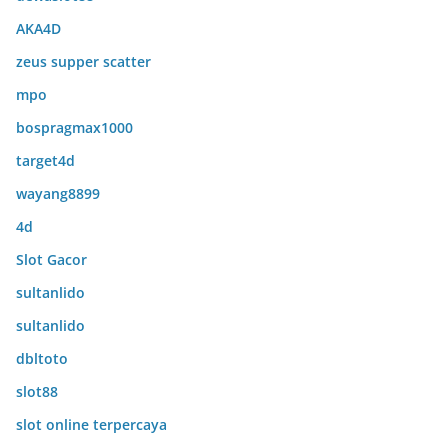
AKA4D
zeus supper scatter
mpo
bospragmax1000
target4d
wayang8899
4d
Slot Gacor
sultanlido
sultanlido
dbltoto
slot88
slot online terpercaya