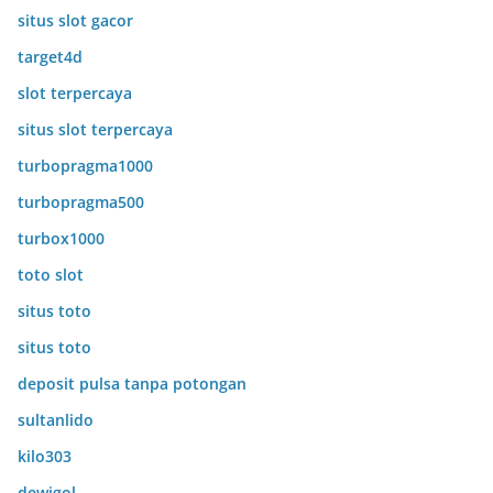
situs slot gacor
target4d
slot terpercaya
situs slot terpercaya
turbopragma1000
turbopragma500
turbox1000
toto slot
situs toto
situs toto
deposit pulsa tanpa potongan
sultanlido
kilo303
dewigol