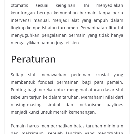
otomatis sesuai keinginan. Ini menyediakan
keuntungan berupa kemudahan bermain tanpa perlu
intervensi manual, menjadi alat yang ampuh dalam
lingkup kompetisi atau turnamen. Pemanfaatan fitur ini
menyuguhkan pengalaman bermain yang tidak hanya
mengasyikkan namun juga efisien.
Peraturan
Setiap slot menawarkan pedoman krusial yang
membentuk fondasi permainan bagi para pemain.
Penting bagi mereka untuk mengenal aturan dasar slot
sebelum terjun ke dalam taruhan. Memahami nilai dari
masing-masing simbol dan mekanisme paylines
menjadi kunci untuk meraih kemenangan.
Pemain harus memperhatikan batas taruhan minimum
dan maksimum, sebuah langkah yang mengizinkan