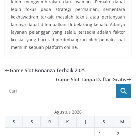
lebih menggembirakan dan nyaman. Pemain dapat
lebih fokus pada strategi permainan, sementara
kekhawatiran terkait masalah teknis atau pertanyaan
lainnya dapat ditempatkan di belakang kepala. Adanya
layanan pelanggan yang selalu tersedia adalah faktor
krusial yang harus dipertimbangkan oleh pemain saat
memilih sebuah platform online.
Game Slot Bonanza Terbaik 2025
Game Slot Tanpa Daftar Gratis
Agustus 2026
S
S
R
K
J
S
M
1
2