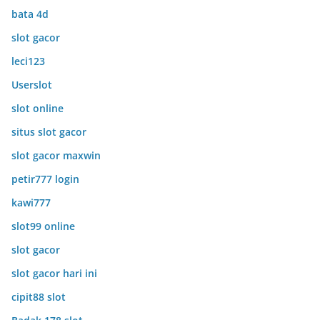
bata 4d
slot gacor
leci123
Userslot
slot online
situs slot gacor
slot gacor maxwin
petir777 login
kawi777
slot99 online
slot gacor
slot gacor hari ini
cipit88 slot