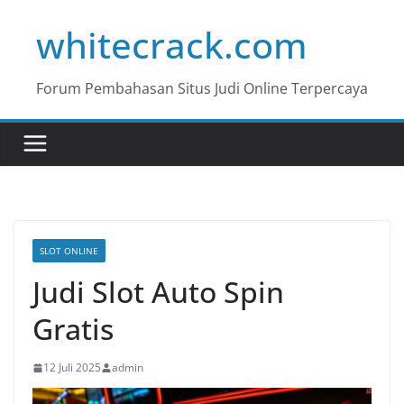
Skip
whitecrack.com
to
content
Forum Pembahasan Situs Judi Online Terpercaya
SLOT ONLINE
Judi Slot Auto Spin
Gratis
12 Juli 2025
admin