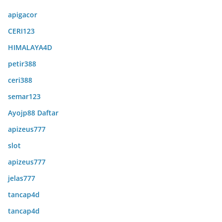
apigacor
CERI123
HIMALAYA4D
petir388
ceri388
semar123
Ayojp88 Daftar
apizeus777
slot
apizeus777
jelas777
tancap4d
tancap4d