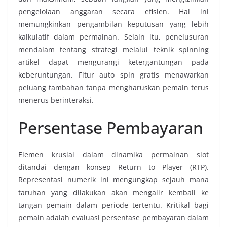
pengelolaan anggaran secara efisien. Hal ini
memungkinkan pengambilan keputusan yang lebih
kalkulatif dalam permainan. Selain itu, penelusuran
mendalam tentang strategi melalui teknik spinning
artikel dapat mengurangi ketergantungan pada
keberuntungan. Fitur auto spin gratis menawarkan
peluang tambahan tanpa mengharuskan pemain terus
menerus berinteraksi.
Persentase Pembayaran
Elemen krusial dalam dinamika permainan slot
ditandai dengan konsep Return to Player (RTP).
Representasi numerik ini mengungkap sejauh mana
taruhan yang dilakukan akan mengalir kembali ke
tangan pemain dalam periode tertentu. Kritikal bagi
pemain adalah evaluasi persentase pembayaran dalam