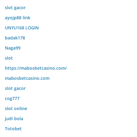
slot gacor
ayojp88 link
UNYU168 LOGIN
badak178
Naga99
slot
https://mabosbetcasino.com/
mabosbetcasino.com
slot gacor
cog777
slot online
judi bola
Totobet