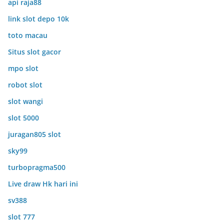
api raja88
link slot depo 10k
toto macau
Situs slot gacor
mpo slot
robot slot
slot wangi
slot 5000
juragan805 slot
sky99
turbopragma500
Live draw Hk hari ini
sv388
slot 777