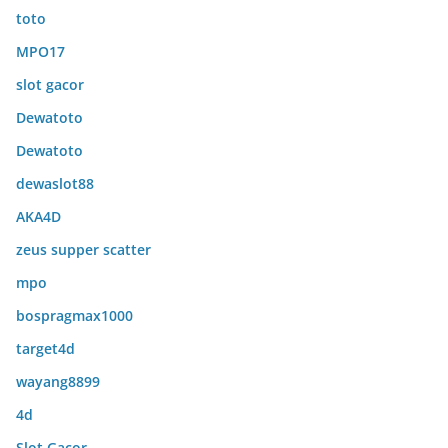
toto
MPO17
slot gacor
Dewatoto
Dewatoto
dewaslot88
AKA4D
zeus supper scatter
mpo
bospragmax1000
target4d
wayang8899
4d
Slot Gacor