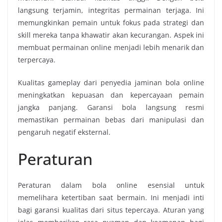
langsung terjamin, integritas permainan terjaga. Ini
memungkinkan pemain untuk fokus pada strategi dan
skill mereka tanpa khawatir akan kecurangan. Aspek ini
membuat permainan online menjadi lebih menarik dan
terpercaya.
Kualitas gameplay dari penyedia jaminan bola online
meningkatkan kepuasan dan kepercayaan pemain
jangka panjang. Garansi bola langsung resmi
memastikan permainan bebas dari manipulasi dan
pengaruh negatif eksternal.
Peraturan
Peraturan dalam bola online esensial untuk
memelihara ketertiban saat bermain. Ini menjadi inti
bagi garansi kualitas dari situs tepercaya. Aturan yang