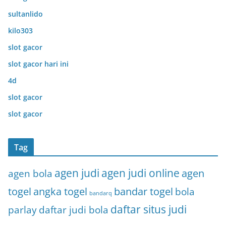
sultanlido
kilo303
slot gacor
slot gacor hari ini
4d
slot gacor
slot gacor
Tag
agen judi
agen judi online
agen
agen bola
togel
angka togel
bandar togel
bola
bandarq
daftar situs judi
parlay
daftar judi bola