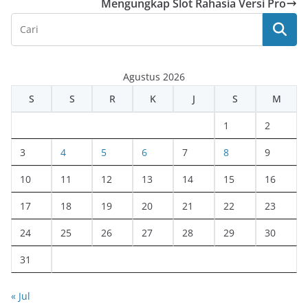
Mengungkap Slot Rahasia Versi Pro
Agustus 2026
S
S
R
K
J
S
M
1
2
3
4
5
6
7
8
9
10
11
12
13
14
15
16
17
18
19
20
21
22
23
24
25
26
27
28
29
30
31
« Jul