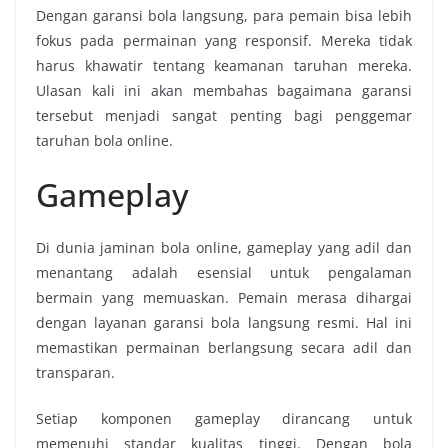
Dengan garansi bola langsung, para pemain bisa lebih
fokus pada permainan yang responsif. Mereka tidak
harus khawatir tentang keamanan taruhan mereka.
Ulasan kali ini akan membahas bagaimana garansi
tersebut menjadi sangat penting bagi penggemar
taruhan bola online.
Gameplay
Di dunia jaminan bola online, gameplay yang adil dan
menantang adalah esensial untuk pengalaman
bermain yang memuaskan. Pemain merasa dihargai
dengan layanan garansi bola langsung resmi. Hal ini
memastikan permainan berlangsung secara adil dan
transparan.
Setiap komponen gameplay dirancang untuk
memenuhi standar kualitas tinggi. Dengan bola