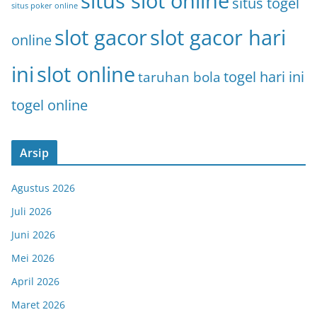
situs slot online
situs togel
situs poker online
slot gacor
slot gacor hari
online
ini
slot online
togel hari ini
taruhan bola
togel online
Arsip
Agustus 2026
Juli 2026
Juni 2026
Mei 2026
April 2026
Maret 2026