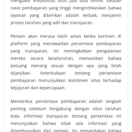
mengukur kredibilitas situs judi bola online. Sebuah
rasio pembayaran yang tinggi mengindikasikan bahwa
layanan yang diberikan adalah terbaik, menjamin
proses taruhan yang adil dan transparan.
Pemain akan merasa lebih aman ketika bermain di
platform yang menawarkan persentase pembayaran
yang transparan. Ini meningkatkan pengalaman
mereka secara keseluruhan, memastikan bahwa
peluang menang sesuai dengan apa yang telah
dijanjikan. Keterbukaan tentang persentase
pembayaran menunjukkan komitmen situs terhadap
kejujuran dan kepercayaan.
Memeriksa persentase pembayaran adalah langkah
penting sebelum bergabung dengan situs taruhan
bola. Informasi transparan tentang persentase ini
menunjukkan bahwa tidak ada informasi yang
disembunyikan dari pemain. Itu menandakan bahwa