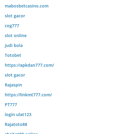
mabosbetcasino.com
slot gacor
cog777
slot online
judi bola
Totobet
https://apkdan777.com/
slot gacor
Rajaspin
https://linkmt777.com/
PT777
login ulat123
Rajatoto88