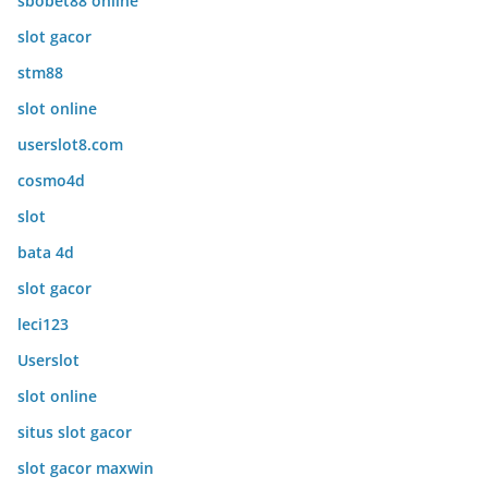
sbobet88 online
slot gacor
stm88
slot online
userslot8.com
cosmo4d
slot
bata 4d
slot gacor
leci123
Userslot
slot online
situs slot gacor
slot gacor maxwin