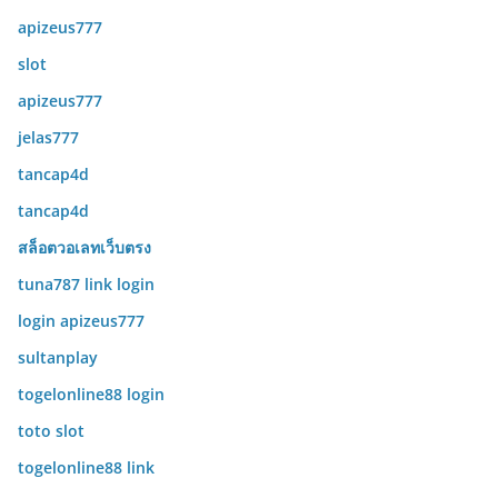
apizeus777
slot
apizeus777
jelas777
tancap4d
tancap4d
สล็อตวอเลทเว็บตรง
tuna787 link login
login apizeus777
sultanplay
togelonline88 login
toto slot
togelonline88 link