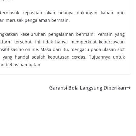
 termasuk kepastian akan adanya dukungan kapan pun
akan merusak pengalaman bermain.
ingkatkan keseluruhan pengalaman bermain. Pemain yang
tform tersebut. Ini tidak hanya memperkuat kepercayaan
sitif kasino online. Maka dari itu, mengacu pada ulasan slot
 yang handal adalah keputusan cerdas. Tujuannya untuk
an bebas hambatan.
Garansi Bola Langsung Diberikan