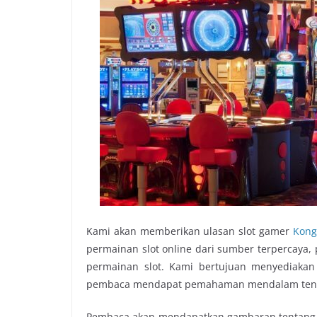
Kami akan memberikan ulasan slot gamer
Kong
permainan slot online dari sumber terpercaya
permainan slot. Kami bertujuan menyediakan
pembaca mendapat pemahaman mendalam tentang
Pembaca akan mendapatkan gambaran tentang pr