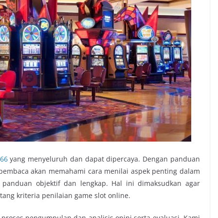
66
yang menyeluruh dan dapat dipercaya. Dengan panduan
, pembaca akan memahami cara menilai aspek penting dalam
 panduan objektif dan lengkap. Hal ini dimaksudkan agar
 kriteria penilaian game slot online.
oses pengumpulan dan analisis opini serta evaluasi. Kami