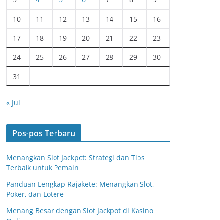
10
11
12
13
14
15
16
17
18
19
20
21
22
23
24
25
26
27
28
29
30
31
« Jul
Pos-pos Terbaru
Menangkan Slot Jackpot: Strategi dan Tips
Terbaik untuk Pemain
Panduan Lengkap Rajakete: Menangkan Slot,
Poker, dan Lotere
Menang Besar dengan Slot Jackpot di Kasino