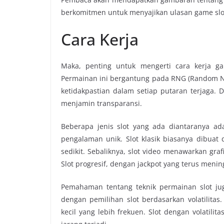
berkomitmen untuk menyajikan ulasan game slot
Cara Kerja
Maka, penting untuk mengerti cara kerja g
Permainan ini bergantung pada RNG (Random N
ketidakpastian dalam setiap putaran terjaga. 
menjamin transparansi.
Beberapa jenis slot yang ada diantaranya ada
pengalaman unik. Slot klasik biasanya dibua
sedikit. Sebaliknya, slot video menawarkan gra
Slot progresif, dengan jackpot yang terus men
Pemahaman tentang teknik permainan slot jug
dengan pemilihan slot berdasarkan volatilitas
kecil yang lebih frekuen. Slot dengan volatili