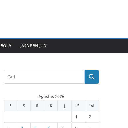
I BOLA
JASA PBN JUDI
Agustus 2026
S
S
R
K
J
S
M
1
2
3
4
5
6
7
8
9