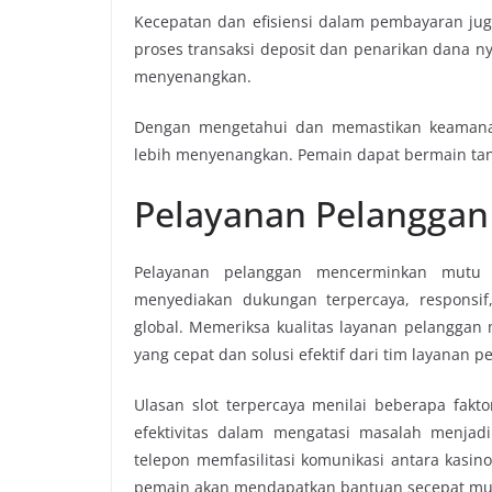
Kecepatan dan efisiensi dalam pembayaran ju
proses transaksi deposit dan penarikan dana 
menyenangkan.
Dengan mengetahui dan memastikan keamanan
lebih menyenangkan. Pemain dapat bermain tan
Pelayanan Pelanggan
Pelayanan pelanggan mencerminkan mutu 
menyediakan dukungan terpercaya, responsi
global. Memeriksa kualitas layanan pelanggan m
yang cepat dan solusi efektif dari tim layana
Ulasan slot terpercaya menilai beberapa fakt
efektivitas dalam mengatasi masalah menjadi
telepon memfasilitasi komunikasi antara kasi
pemain akan mendapatkan bantuan secepat mu