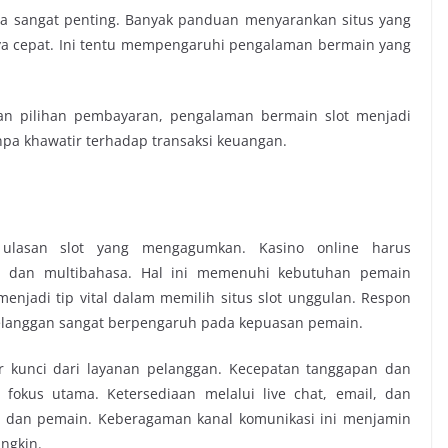
ga sangat penting. Banyak panduan menyarankan situs yang
nya cepat. Ini tentu mempengaruhi pengalaman bermain yang
 pilihan pembayaran, pengalaman bermain slot menjadi
pa khawatir terhadap transaksi keuangan.
ulasan slot yang mengagumkan. Kasino online harus
f, dan multibahasa. Hal ini memenuhi kebutuhan pemain
enjadi tip vital dalam memilih situs slot unggulan. Respon
n pelanggan sangat berpengaruh pada kepuasan pemain.
or kunci dari layanan pelanggan. Kecepatan tanggapan dan
 fokus utama. Ketersediaan melalui live chat, email, dan
no dan pemain. Keberagaman kanal komunikasi ini menjamin
ngkin.