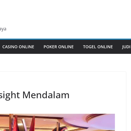
aya
CASINO ONLINE
POKER ONLINE
TOGEL ONLINE
JUD
nsight Mendalam