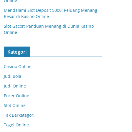
Online
Mendalami Slot Deposit 5000: Peluang Menang
Besar di Kasino Online
Slot Gacor: Panduan Menang di Dunia Kasino
Online
Kategori
Casino Online
Judi Bola
Judi Online
Poker Online
Slot Online
Tak Berkategori
Togel Online