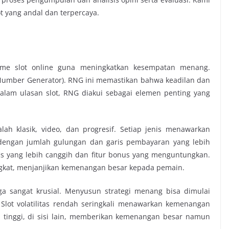
 yang andal dan terpercaya.
ame slot online guna meningkatkan kesempatan menang.
umber Generator). RNG ini memastikan bahwa keadilan dan
Dalam ulasan slot, RNG diakui sebagai elemen penting yang
lah klasik, video, dan progresif. Setiap jenis menawarkan
t dengan jumlah gulungan dan garis pembayaran yang lebih
fis yang lebih canggih dan fitur bonus yang menguntungkan.
ingkat, menjanjikan kemenangan besar kepada pemain.
a sangat krusial. Menyusun strategi menang bisa dimulai
. Slot volatilitas rendah seringkali menawarkan kemenangan
tas tinggi, di sisi lain, memberikan kemenangan besar namun