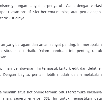
kanisme gulungan sangat berpengaruh. Game dengan variasi
t ulasan positif. Slot bertema mitologi atau petualangan,
arik visualnya.
aran yang beragam dan aman sangat penting. Ini merupakan
 situs slot terbaik. Dalam panduan ini, penting untuk
kan.
pilihan pembayaran. Ini termasuk kartu kredit dan debit, e-
pto. Dengan begitu, pemain lebih mudah dalam melakukan
 memilih situs slot online terbaik. Situs terkemuka biasanya
manan, seperti enkripsi SSL. Ini untuk memastikan data