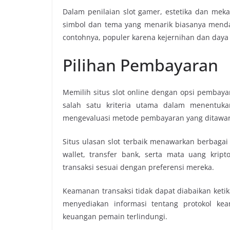
Dalam penilaian slot gamer, estetika dan me
simbol dan tema yang menarik biasanya mendapa
contohnya, populer karena kejernihan dan daya t
Pilihan Pembayaran
Memilih situs slot online dengan opsi pembay
salah satu kriteria utama dalam menentukan
mengevaluasi metode pembayaran yang ditawar
Situs ulasan slot terbaik menawarkan berbagai 
wallet, transfer bank, serta mata uang kri
transaksi sesuai dengan preferensi mereka.
Keamanan transaksi tidak dapat diabaikan ketika
menyediakan informasi tentang protokol kea
keuangan pemain terlindungi.