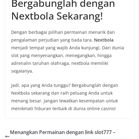
Bergabunglah dengan
Nextbola Sekarang!
Dengan berbagai pilihan permainan menarik dan
pengalaman perjudian yang tiada tara,
Nextbola
menjadi tempat yang wajib Anda kunjungi. Dari dunia
slot yang menyenangkan, menegangkan, hingga
adrenalin taruhan olahraga, nextbola memiliki
segalanya.
Jadi, apa yang Anda tunggu? Bergabunglah dengan
Nextbola sekarang dan raih peluang Anda untuk
menang besar. Jangan lewatkan kesempatan untuk
menikmati hiburan terbaik di dunia online casino!
Menangkan Permainan dengan link slot777 –