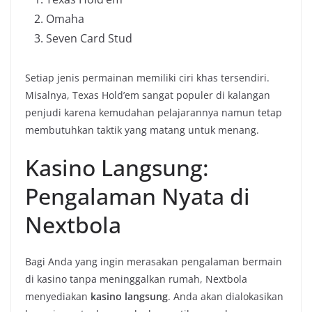
Omaha
Seven Card Stud
Setiap jenis permainan memiliki ciri khas tersendiri.
Misalnya, Texas Hold’em sangat populer di kalangan
penjudi karena kemudahan pelajarannya namun tetap
membutuhkan taktik yang matang untuk menang.
Kasino Langsung:
Pengalaman Nyata di
Nextbola
Bagi Anda yang ingin merasakan pengalaman bermain
di kasino tanpa meninggalkan rumah, Nextbola
menyediakan
kasino langsung
. Anda akan dialokasikan