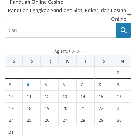
Panduan Online Casino
Panduan Lengkap Sandibet: Slot, Poker, dan Casino
Online
Agustus 2026
S
S
R
K
J
S
M
1
2
3
4
5
6
7
8
9
10
11
12
13
14
15
16
17
18
19
20
21
22
23
24
25
26
27
28
29
30
31