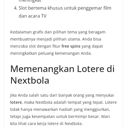
meningkat
Slot bertema khusus untuk penggemar film
dan acara TV
Kedalaman grafis dan pilihan tema yang beragam
membuatnya menjadi pilihan utama. Anda bisa
mencoba slot dengan fitur
free spins
yang dapat
meningkatkan peluang kemenangan Anda.
Memenangkan Lotere di
Nextbola
Jika Anda salah satu dari banyak orang yang menyukai
lotere
, maka Nextbola adalah tempat yang tepat. Lotere
tidak hanya menawarkan hadiah yang menggiurkan,
tetapi juga kesempatan untuk bermimpi besar. Mari
kita lihat cara kerja lotere di Nextbola.