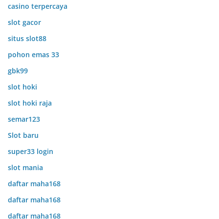
casino terpercaya
slot gacor
situs slot88
pohon emas 33
gbk99
slot hoki
slot hoki raja
semar123
Slot baru
super33 login
slot mania
daftar maha168
daftar maha168
daftar maha168