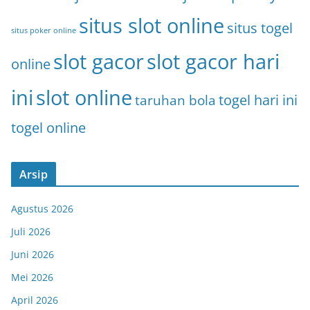
situs slot online
situs togel
situs poker online
slot gacor
slot gacor hari
online
ini
slot online
togel hari ini
taruhan bola
togel online
Arsip
Agustus 2026
Juli 2026
Juni 2026
Mei 2026
April 2026