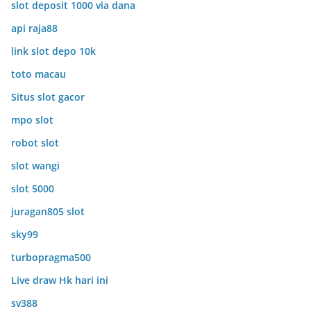
slot deposit 1000 via dana
api raja88
link slot depo 10k
toto macau
Situs slot gacor
mpo slot
robot slot
slot wangi
slot 5000
juragan805 slot
sky99
turbopragma500
Live draw Hk hari ini
sv388