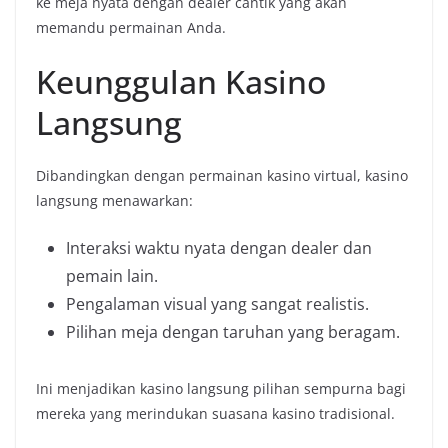
ke meja nyata dengan dealer cantik yang akan
memandu permainan Anda.
Keunggulan Kasino
Langsung
Dibandingkan dengan permainan kasino virtual, kasino
langsung menawarkan:
Interaksi waktu nyata dengan dealer dan
pemain lain.
Pengalaman visual yang sangat realistis.
Pilihan meja dengan taruhan yang beragam.
Ini menjadikan kasino langsung pilihan sempurna bagi
mereka yang merindukan suasana kasino tradisional.