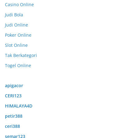
Casino Online
Judi Bola
Judi Online
Poker Online
Slot Online
Tak Berkategori
Togel Online
apigacor
CERI123
HIMALAYA4D
petir388
ceri388
semar123