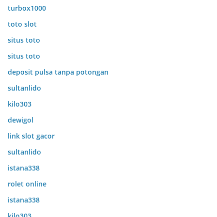
turbox1000
toto slot
situs toto
situs toto
deposit pulsa tanpa potongan
sultanlido
kilo303
dewigol
link slot gacor
sultanlido
istana338
rolet online
istana338
kilo303