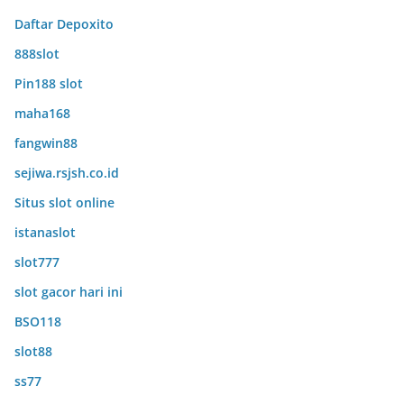
Daftar Depoxito
888slot
Pin188 slot
maha168
fangwin88
sejiwa.rsjsh.co.id
Situs slot online
istanaslot
slot777
slot gacor hari ini
BSO118
slot88
ss77