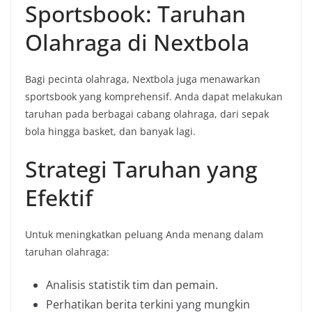
Sportsbook: Taruhan
Olahraga di Nextbola
Bagi pecinta olahraga, Nextbola juga menawarkan
sportsbook yang komprehensif. Anda dapat melakukan
taruhan pada berbagai cabang olahraga, dari sepak
bola hingga basket, dan banyak lagi.
Strategi Taruhan yang
Efektif
Untuk meningkatkan peluang Anda menang dalam
taruhan olahraga:
Analisis statistik tim dan pemain.
Perhatikan berita terkini yang mungkin