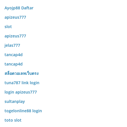
Ayojp88 Daftar
apizeus777
slot
apizeus777
jelas777
tancap4d
tancap4d
สล็อตวอเลทเว็บตรง
tuna787 link login
login apizeus777
sultanplay
togelonline88 login
toto slot