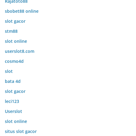
Rajatoto88
sbobet88 online
slot gacor
stm88
slot online
userslot8.com
cosmo4d
slot
bata 4d
slot gacor
leci123
Userslot
slot online
situs slot gacor