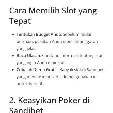
Cara Memilih Slot yang
Tepat
Tentukan Budget Anda
: Sebelum mulai
bermain, pastikan Anda memiliki anggaran
yang jelas.
Baca Ulasan
: Cari tahu informasi tentang slot
yang ingin Anda mainkan.
Cobalah Demo Gratis
: Banyak slot di Sandibet
yang menawarkan versi demo; gunakan ini
untuk berlatih.
2. Keasyikan Poker di
Sandibet