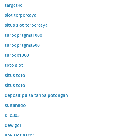
target4d
slot terpercaya
situs slot terpercaya
turbopragma1000
turbopragma500
turbox1000
toto slot
situs toto
situs toto
deposit pulsa tanpa potongan
sultanlido
kilo303
dewigol
link slot gacor