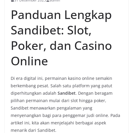
31 Desember 2025
admin
Panduan Lengkap
Sandibet: Slot,
Poker, dan Casino
Online
Di era digital ini, permainan kasino online semakin
berkembang pesat. Salah satu platform yang patut
diperhitungkan adalah
Sandibet
. Dengan beragam
pilihan permainan mulai dari slot hingga poker,
Sandibet menawarkan pengalaman yang
menyenangkan bagi para penggemar judi online. Pada
artikel ini, kita akan menjelajahi berbagai aspek
menarik dari Sandibet.