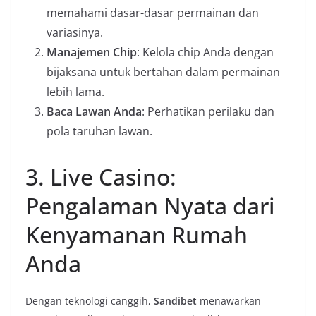
memahami dasar-dasar permainan dan
variasinya.
Manajemen Chip
: Kelola chip Anda dengan
bijaksana untuk bertahan dalam permainan
lebih lama.
Baca Lawan Anda
: Perhatikan perilaku dan
pola taruhan lawan.
3. Live Casino:
Pengalaman Nyata dari
Kenyamanan Rumah
Anda
Dengan teknologi canggih,
Sandibet
menawarkan