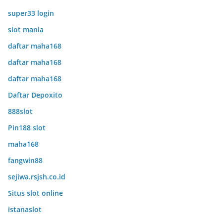
super33 login
slot mania
daftar maha168
daftar maha168
daftar maha168
Daftar Depoxito
888slot
Pin188 slot
maha168
fangwin88
sejiwa.rsjsh.co.id
Situs slot online
istanaslot