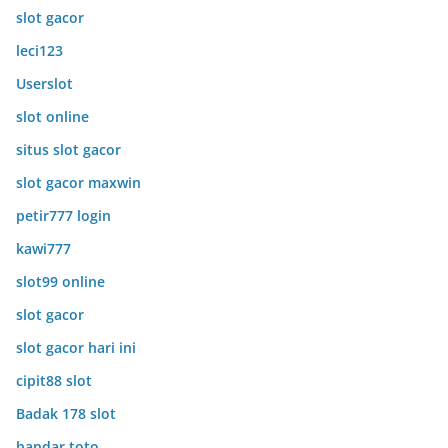
slot gacor
leci123
Userslot
slot online
situs slot gacor
slot gacor maxwin
petir777 login
kawi777
slot99 online
slot gacor
slot gacor hari ini
cipit88 slot
Badak 178 slot
bandar toto