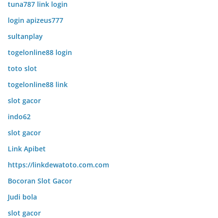
tuna787 link login
login apizeus777
sultanplay
togelonline88 login
toto slot
togelonline88 link
slot gacor
indo62
slot gacor
Link Apibet
https://linkdewatoto.com.com
Bocoran Slot Gacor
Judi bola
slot gacor