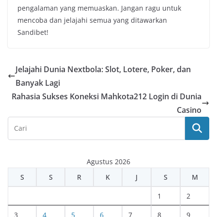
pengalaman yang memuaskan. Jangan ragu untuk
mencoba dan jelajahi semua yang ditawarkan
Sandibet!
Jelajahi Dunia Nextbola: Slot, Lotere, Poker, dan
Banyak Lagi
Rahasia Sukses Koneksi Mahkota212 Login di Dunia
Casino
Agustus 2026
S
S
R
K
J
S
M
1
2
3
4
5
6
7
8
9