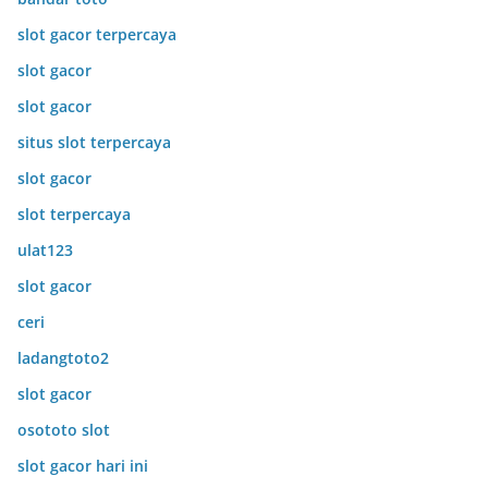
slot gacor terpercaya
slot gacor
slot gacor
situs slot terpercaya
slot gacor
slot terpercaya
ulat123
slot gacor
ceri
ladangtoto2
slot gacor
osototo slot
slot gacor hari ini