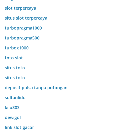
slot terpercaya
situs slot terpercaya
turbopragma1000
turbopragma500
turbox1000
toto slot
situs toto
situs toto
deposit pulsa tanpa potongan
sultanlido
kilo303
dewigol
link slot gacor