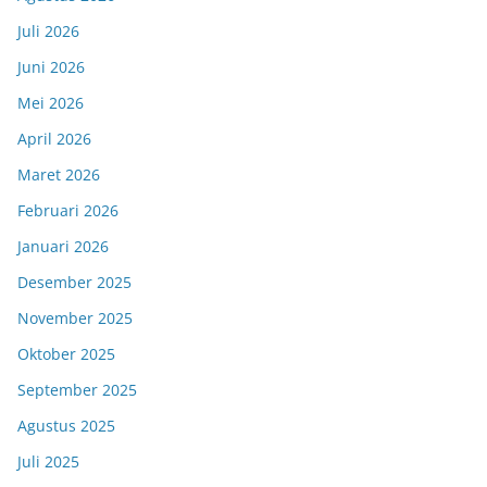
Juli 2026
Juni 2026
Mei 2026
April 2026
Maret 2026
Februari 2026
Januari 2026
Desember 2025
November 2025
Oktober 2025
September 2025
Agustus 2025
Juli 2025