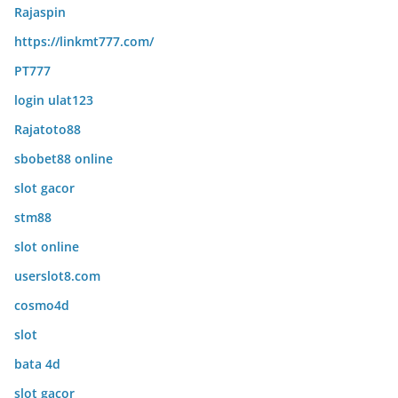
Rajaspin
https://linkmt777.com/
PT777
login ulat123
Rajatoto88
sbobet88 online
slot gacor
stm88
slot online
userslot8.com
cosmo4d
slot
bata 4d
slot gacor