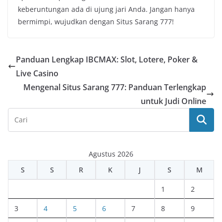
keberuntungan ada di ujung jari Anda. Jangan hanya
bermimpi, wujudkan dengan Situs Sarang 777!
Panduan Lengkap IBCMAX: Slot, Lotere, Poker &
Live Casino
Mengenal Situs Sarang 777: Panduan Terlengkap
untuk Judi Online
Agustus 2026
S
S
R
K
J
S
M
1
2
3
4
5
6
7
8
9