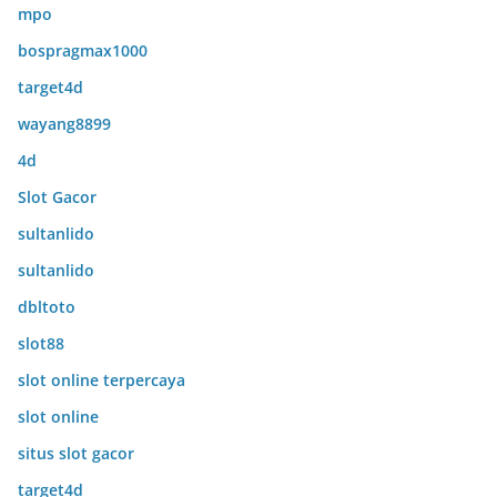
mpo
bospragmax1000
target4d
wayang8899
4d
Slot Gacor
sultanlido
sultanlido
dbltoto
slot88
slot online terpercaya
slot online
situs slot gacor
target4d