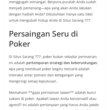
menggugah semangat. Berpura-puralah Anda sudah
menjadi pemenang—apa yang akan Anda lakukan
dengan hadiah Anda? Dibutuhkan hanya satu tiket
untuk mengubah hidup Anda di Situs Sarang 777.
Persaingan Seru di
Poker
Di Situs Sarang 777, poker bukan sekadar permainan;
ini adalah
pertempuran strategi dan keberuntungan
.
Apa yang membuat poker begitu menarik adalah
interaksi antar pemain dan ketegangan yang
mengiringi setiap keputusan.
Memahami **gaya permainan lawan** adalah kunci
sukses di poker. Apakah lawan Anda konservatif atau
agresif? Ini adalah pertanyaan yang harus Anda jawab