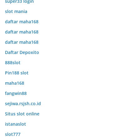
super33 login
slot mania
daftar maha168
daftar maha168
daftar maha168
Daftar Depoxito
888slot
Pin188 slot
maha168
fangwin88
sejiwa.rsjsh.co.id
Situs slot online
istanaslot
slot777