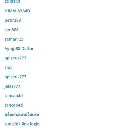
CERI123
HIMALAYA4D
petir388
ceri388
semar123
Ayojp88 Daftar
apizeus777
slot
apizeus777
jelas777
tancap4d
tancap4d
สล็อตวอเลทเว็บตรง
tuna787 link login