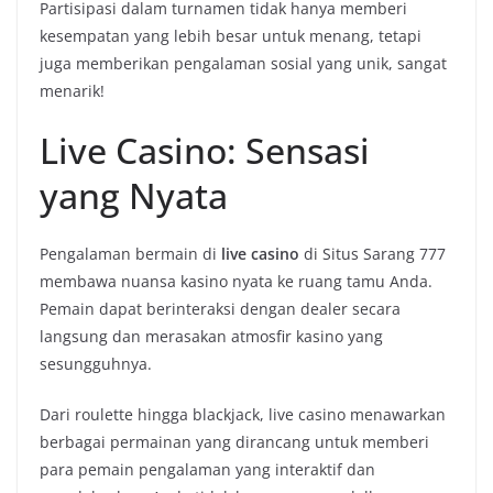
Partisipasi dalam turnamen tidak hanya memberi
kesempatan yang lebih besar untuk menang, tetapi
juga memberikan pengalaman sosial yang unik, sangat
menarik!
Live Casino: Sensasi
yang Nyata
Pengalaman bermain di
live casino
di Situs Sarang 777
membawa nuansa kasino nyata ke ruang tamu Anda.
Pemain dapat berinteraksi dengan dealer secara
langsung dan merasakan atmosfir kasino yang
sesungguhnya.
Dari roulette hingga blackjack, live casino menawarkan
berbagai permainan yang dirancang untuk memberi
para pemain pengalaman yang interaktif dan