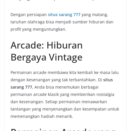
Dengan persiapan
situs sarang 777
yang matang,
taruhan olahraga bisa menjadi sumber hiburan dan
profit yang menguntungkan.
Arcade: Hiburan
Bergaya Vintage
Permainan arcade membawa kita kembali ke masa lalu
dengan kesenangan yang tak terbantahkan. Di
situs
sarang 777
, Anda bisa menemukan berbagai
permainan arcade klasik yang memberikan nostalgia
dan kesenangan. Setiap permainan menawarkan
tantangan yang menyenangkan dan kesempatan untuk
memenangkan hadiah menarik.