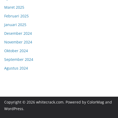
Maret 2025
Februari 2025
Januari 2025
Desember 2024
November 2024
Oktober 2024
September 2024
Agustus 2024
Copyright © 2026
whitecrack.com
. Powered by
ColorMag
and
WordPress
.