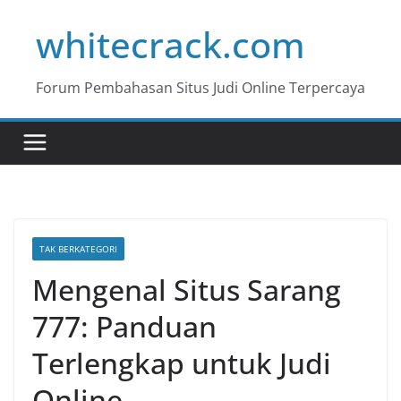
Skip
whitecrack.com
to
content
Forum Pembahasan Situs Judi Online Terpercaya
TAK BERKATEGORI
Mengenal Situs Sarang
777: Panduan
Terlengkap untuk Judi
Online