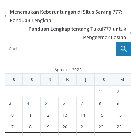
Menemukan Keberuntungan di Situs Sarang 777:
Panduan Lengkap
Panduan Lengkap tentang Tukul777 untuk
Penggemar Casino
Agustus 2026
S
S
R
K
J
S
M
1
2
3
4
5
6
7
8
9
10
11
12
13
14
15
16
17
18
19
20
21
22
23