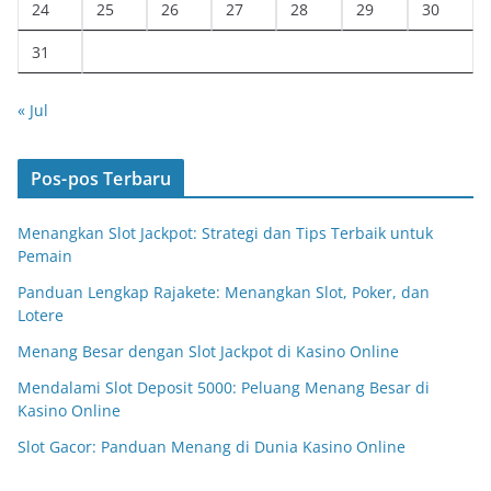
24
25
26
27
28
29
30
31
« Jul
Pos-pos Terbaru
Menangkan Slot Jackpot: Strategi dan Tips Terbaik untuk
Pemain
Panduan Lengkap Rajakete: Menangkan Slot, Poker, dan
Lotere
Menang Besar dengan Slot Jackpot di Kasino Online
Mendalami Slot Deposit 5000: Peluang Menang Besar di
Kasino Online
Slot Gacor: Panduan Menang di Dunia Kasino Online