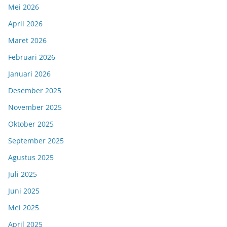
Mei 2026
April 2026
Maret 2026
Februari 2026
Januari 2026
Desember 2025
November 2025
Oktober 2025
September 2025
Agustus 2025
Juli 2025
Juni 2025
Mei 2025
April 2025