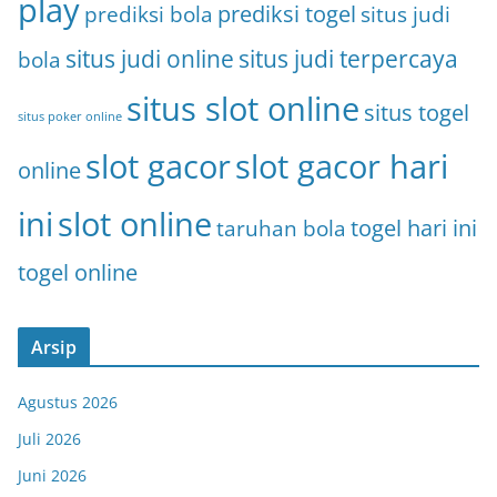
play
prediksi togel
prediksi bola
situs judi
situs judi online
situs judi terpercaya
bola
situs slot online
situs togel
situs poker online
slot gacor
slot gacor hari
online
ini
slot online
togel hari ini
taruhan bola
togel online
Arsip
Agustus 2026
Juli 2026
Juni 2026