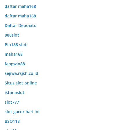
daftar maha168
daftar maha168
Daftar Depoxito
888slot
Pin188 slot
maha168
fangwin88
sejiwa.rsjsh.co.id
Situs slot online
istanaslot
slot777
slot gacor hari ini
BSO118