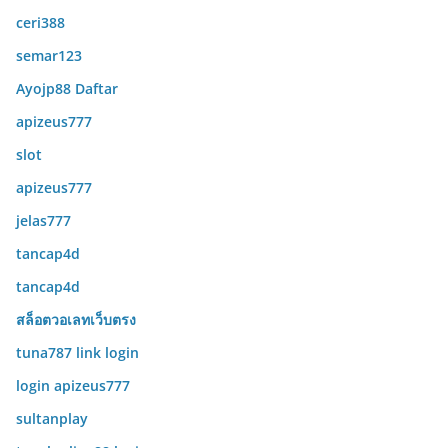
ceri388
semar123
Ayojp88 Daftar
apizeus777
slot
apizeus777
jelas777
tancap4d
tancap4d
สล็อตวอเลทเว็บตรง
tuna787 link login
login apizeus777
sultanplay