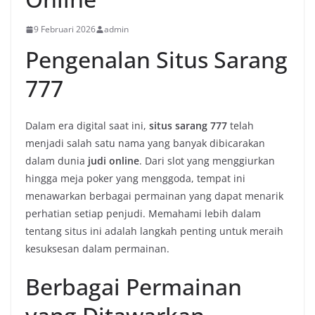
9 Februari 2026
admin
Pengenalan Situs Sarang
777
Dalam era digital saat ini,
situs sarang 777
telah
menjadi salah satu nama yang banyak dibicarakan
dalam dunia
judi online
. Dari slot yang menggiurkan
hingga meja poker yang menggoda, tempat ini
menawarkan berbagai permainan yang dapat menarik
perhatian setiap penjudi. Memahami lebih dalam
tentang situs ini adalah langkah penting untuk meraih
kesuksesan dalam permainan.
Berbagai Permainan