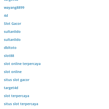
wayang8899
4d
Slot Gacor
sultanlido
sultanlido
dbltoto
slot88
slot online terpercaya
slot online
situs slot gacor
target4d
slot terpercaya
situs slot terpercaya