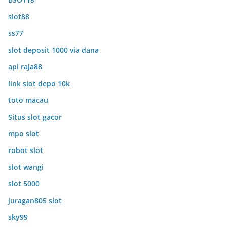
slot88
ss77
slot deposit 1000 via dana
api raja88
link slot depo 10k
toto macau
Situs slot gacor
mpo slot
robot slot
slot wangi
slot 5000
juragan805 slot
sky99