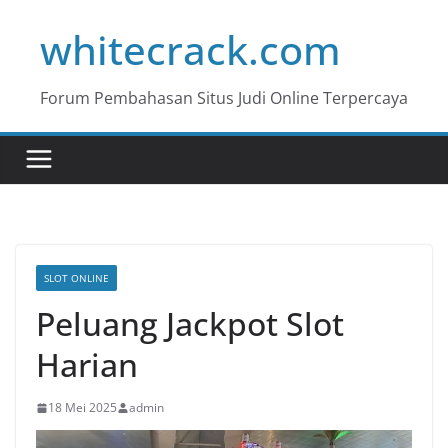
Skip
whitecrack.com
to
content
Forum Pembahasan Situs Judi Online Terpercaya
SLOT ONLINE
Peluang Jackpot Slot
Harian
18 Mei 2025
admin