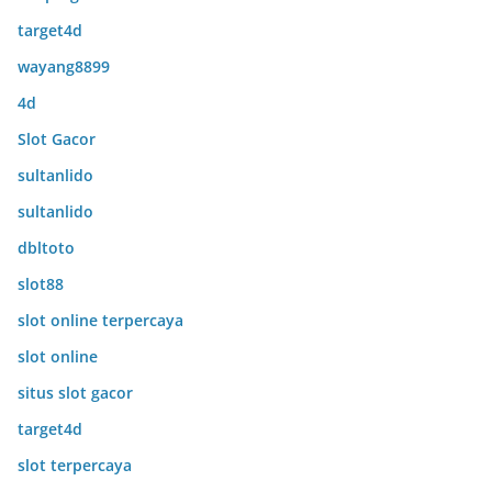
target4d
wayang8899
4d
Slot Gacor
sultanlido
sultanlido
dbltoto
slot88
slot online terpercaya
slot online
situs slot gacor
target4d
slot terpercaya