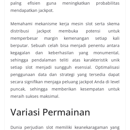
palng efisien guna meningkatkan probabilitas
mendapatkan jackpot.
Memahami mekanisme kerja mesin slot serta skema
distribusi jackpot membuka potensi untuk
memperbesar margin kemenangan setiap kali
berputar. Sebuah celah bisa menjadi penentu antara
kegagalan dan keberhasilan yang monumental,
sehingga pendalaman teliti atas karakteristik unik
setiap slot menjadi sungguh esensial. Optimalisasi
penggunaan data dan strategi yang tersedia dapat
secara signifikan menjaga peluang jackpot Anda di level
puncak, sehingga memberikan kesempatan untuk
meraih sukses maksimal.
Variasi Permainan
Dunia perjudian slot memiliki keanekaragaman yang