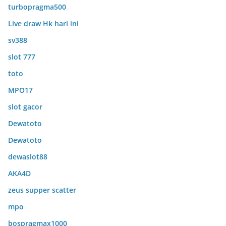
turbopragma500
Live draw Hk hari ini
sv388
slot 777
toto
MPO17
slot gacor
Dewatoto
Dewatoto
dewaslot88
AKA4D
zeus supper scatter
mpo
bospragmax1000