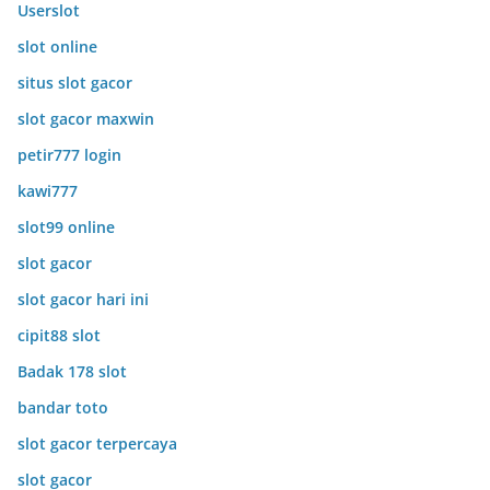
Userslot
slot online
situs slot gacor
slot gacor maxwin
petir777 login
kawi777
slot99 online
slot gacor
slot gacor hari ini
cipit88 slot
Badak 178 slot
bandar toto
slot gacor terpercaya
slot gacor