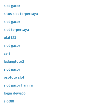
slot gacor
situs slot terpercaya
slot gacor
slot terpercaya
ulat123
slot gacor
ceri
ladangtoto2
slot gacor
osototo slot
slot gacor hari ini
login dewa33
slot88