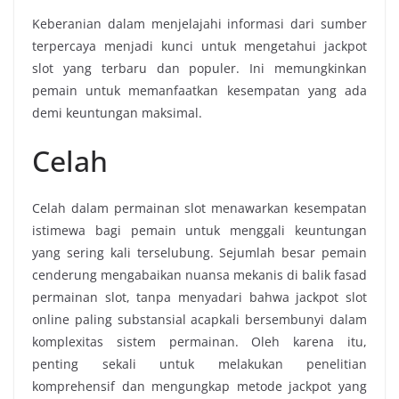
Keberanian dalam menjelajahi informasi dari sumber
terpercaya menjadi kunci untuk mengetahui jackpot
slot yang terbaru dan populer. Ini memungkinkan
pemain untuk memanfaatkan kesempatan yang ada
demi keuntungan maksimal.
Celah
Celah dalam permainan slot menawarkan kesempatan
istimewa bagi pemain untuk menggali keuntungan
yang sering kali terselubung. Sejumlah besar pemain
cenderung mengabaikan nuansa mekanis di balik fasad
permainan slot, tanpa menyadari bahwa jackpot slot
online paling substansial acapkali bersembunyi dalam
komplexitas sistem permainan. Oleh karena itu,
penting sekali untuk melakukan penelitian
komprehensif dan mengungkap metode jackpot yang