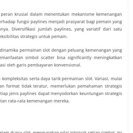
n peran krusial dalam menentukan mekanisme kemenangan
rhadap fungsi paylines menjadi prasyarat bagi pemain yang
. Diversifikasi jumlah paylines, yang variatif dari satu
sibilitas strategis untuk pemain.
h dinamika permainan slot dengan peluang kemenangan yang
manfaatan simbol scatter bisa significantly meningkatkan
asi oleh garis pembayaran konvensional.
ompleksitas serta daya tarik permainan slot. Variasi, mulai
kan format tidak teratur, memerlukan pemahaman strategis
tiap jenis paylines dapat menyodorkan keuntungan strategis
tan rata-rata kemenangan mereka.
am dunia slot, mengungkap nilai intrinsik setiap simbol. Ini