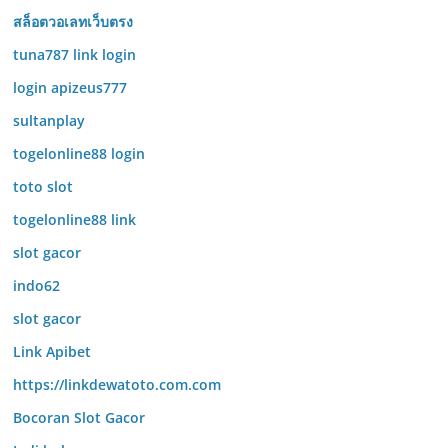
สล็อตวอเลทเว็บตรง
tuna787 link login
login apizeus777
sultanplay
togelonline88 login
toto slot
togelonline88 link
slot gacor
indo62
slot gacor
Link Apibet
https://linkdewatoto.com.com
Bocoran Slot Gacor