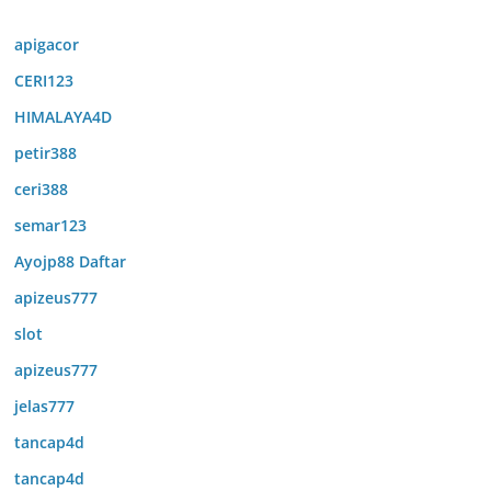
apigacor
CERI123
HIMALAYA4D
petir388
ceri388
semar123
Ayojp88 Daftar
apizeus777
slot
apizeus777
jelas777
tancap4d
tancap4d