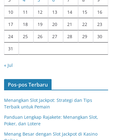
10
11
12
13
14
15
16
17
18
19
20
21
22
23
24
25
26
27
28
29
30
31
« Jul
Pos-pos Terbaru
Menangkan Slot Jackpot: Strategi dan Tips
Terbaik untuk Pemain
Panduan Lengkap Rajakete: Menangkan Slot,
Poker, dan Lotere
Menang Besar dengan Slot Jackpot di Kasino