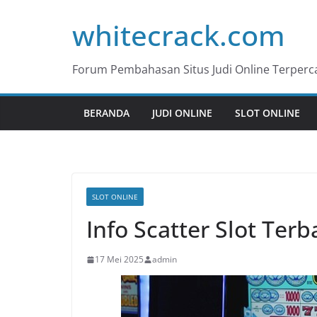
Skip
whitecrack.com
to
content
Forum Pembahasan Situs Judi Online Terperc
BERANDA
JUDI ONLINE
SLOT ONLINE
SLOT ONLINE
Info Scatter Slot Ter
17 Mei 2025
admin