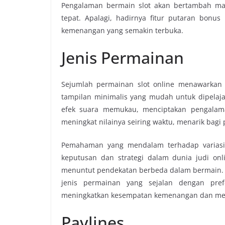
Pengalaman bermain slot akan bertambah ma
tepat. Apalagi, hadirnya fitur putaran bon
kemenangan yang semakin terbuka.
Jenis Permainan
Sejumlah permainan slot online menawarkan f
tampilan minimalis yang mudah untuk dipelajar
efek suara memukau, menciptakan pengalaman
meningkat nilainya seiring waktu, menarik bag
Pemahaman yang mendalam terhadap variasi 
keputusan dan strategi dalam dunia judi onl
menuntut pendekatan berbeda dalam bermain. Me
jenis permainan yang sejalan dengan pref
meningkatkan kesempatan kemenangan dan me
Paylines