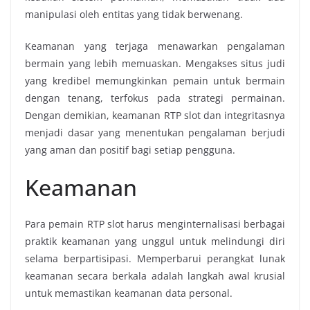
manipulasi oleh entitas yang tidak berwenang.
Keamanan yang terjaga menawarkan pengalaman
bermain yang lebih memuaskan. Mengakses situs judi
yang kredibel memungkinkan pemain untuk bermain
dengan tenang, terfokus pada strategi permainan.
Dengan demikian, keamanan RTP slot dan integritasnya
menjadi dasar yang menentukan pengalaman berjudi
yang aman dan positif bagi setiap pengguna.
Keamanan
Para pemain RTP slot harus menginternalisasi berbagai
praktik keamanan yang unggul untuk melindungi diri
selama berpartisipasi. Memperbarui perangkat lunak
keamanan secara berkala adalah langkah awal krusial
untuk memastikan keamanan data personal.