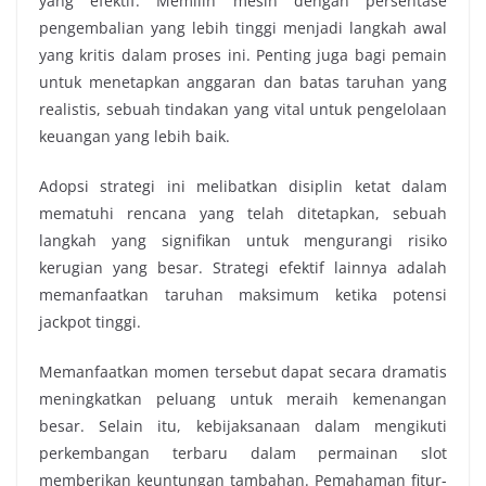
yang efektif. Memilih mesin dengan persentase
pengembalian yang lebih tinggi menjadi langkah awal
yang kritis dalam proses ini. Penting juga bagi pemain
untuk menetapkan anggaran dan batas taruhan yang
realistis, sebuah tindakan yang vital untuk pengelolaan
keuangan yang lebih baik.
Adopsi strategi ini melibatkan disiplin ketat dalam
mematuhi rencana yang telah ditetapkan, sebuah
langkah yang signifikan untuk mengurangi risiko
kerugian yang besar. Strategi efektif lainnya adalah
memanfaatkan taruhan maksimum ketika potensi
jackpot tinggi.
Memanfaatkan momen tersebut dapat secara dramatis
meningkatkan peluang untuk meraih kemenangan
besar. Selain itu, kebijaksanaan dalam mengikuti
perkembangan terbaru dalam permainan slot
memberikan keuntungan tambahan. Pemahaman fitur-