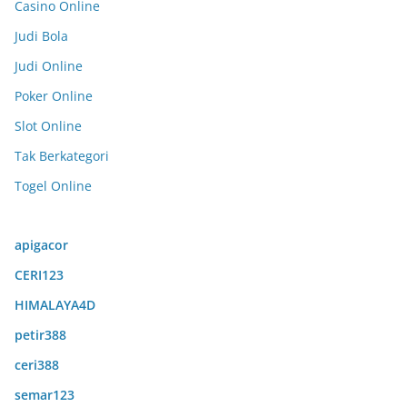
Casino Online
Judi Bola
Judi Online
Poker Online
Slot Online
Tak Berkategori
Togel Online
apigacor
CERI123
HIMALAYA4D
petir388
ceri388
semar123