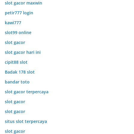
slot gacor maxwin
petir777 login
kawi777
slot99 online
slot gacor
slot gacor hari ini
cipit88 slot
Badak 178 slot
bandar toto
slot gacor terpercaya
slot gacor
slot gacor
situs slot terpercaya
slot gacor