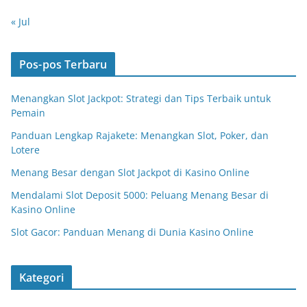
« Jul
Pos-pos Terbaru
Menangkan Slot Jackpot: Strategi dan Tips Terbaik untuk
Pemain
Panduan Lengkap Rajakete: Menangkan Slot, Poker, dan
Lotere
Menang Besar dengan Slot Jackpot di Kasino Online
Mendalami Slot Deposit 5000: Peluang Menang Besar di
Kasino Online
Slot Gacor: Panduan Menang di Dunia Kasino Online
Kategori