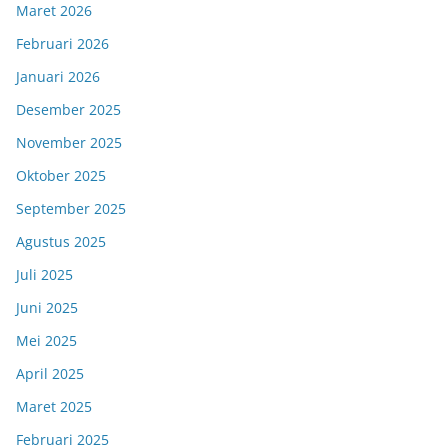
Maret 2026
Februari 2026
Januari 2026
Desember 2025
November 2025
Oktober 2025
September 2025
Agustus 2025
Juli 2025
Juni 2025
Mei 2025
April 2025
Maret 2025
Februari 2025