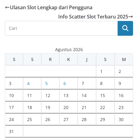
Ulasan Slot Lengkap dari Pengguna
Info Scatter Slot Terbaru 2025
Agustus 2026
S
S
R
K
J
S
M
1
2
3
4
5
6
7
8
9
10
11
12
13
14
15
16
17
18
19
20
21
22
23
24
25
26
27
28
29
30
31