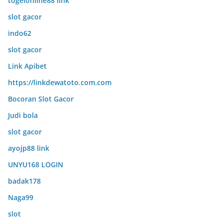
togelonline88 link
slot gacor
indo62
slot gacor
Link Apibet
https://linkdewatoto.com.com
Bocoran Slot Gacor
Judi bola
slot gacor
ayojp88 link
UNYU168 LOGIN
badak178
Naga99
slot