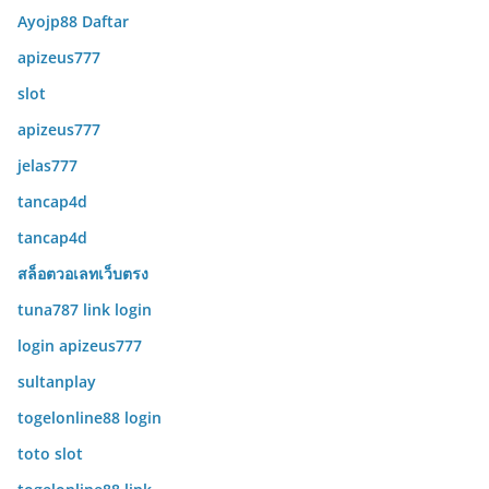
Ayojp88 Daftar
apizeus777
slot
apizeus777
jelas777
tancap4d
tancap4d
สล็อตวอเลทเว็บตรง
tuna787 link login
login apizeus777
sultanplay
togelonline88 login
toto slot