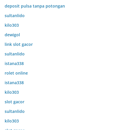
deposit pulsa tanpa potongan
sultanlido
kilo303
dewigol
link slot gacor
sultanlido
istana338
rolet online
istana338
kilo303
slot gacor
sultanlido
kilo303