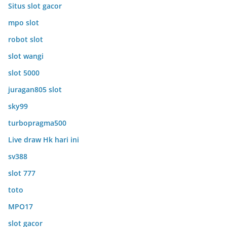
Situs slot gacor
mpo slot
robot slot
slot wangi
slot 5000
juragan805 slot
sky99
turbopragma500
Live draw Hk hari ini
sv388
slot 777
toto
MPO17
slot gacor