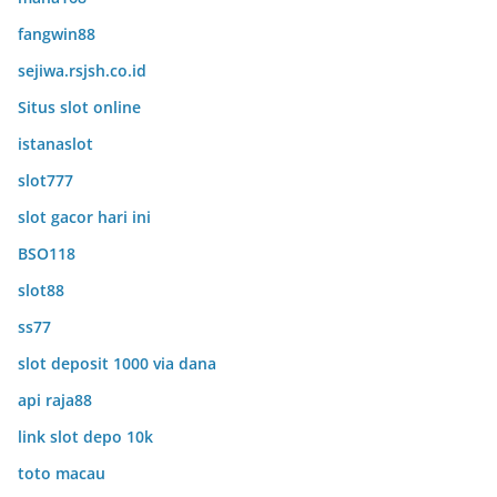
fangwin88
sejiwa.rsjsh.co.id
Situs slot online
istanaslot
slot777
slot gacor hari ini
BSO118
slot88
ss77
slot deposit 1000 via dana
api raja88
link slot depo 10k
toto macau