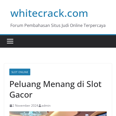
Skip
whitecrack.com
to
content
Forum Pembahasan Situs Judi Online Terpercaya
SLOT ONLINE
Peluang Menang di Slot
Gacor
2 November 2024
admin