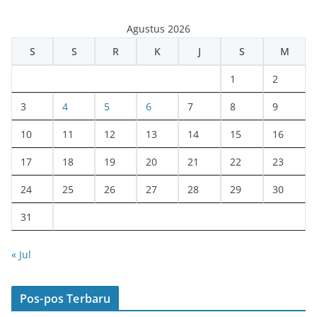
Agustus 2026
S
S
R
K
J
S
M
1
2
3
4
5
6
7
8
9
10
11
12
13
14
15
16
17
18
19
20
21
22
23
24
25
26
27
28
29
30
31
« Jul
Pos-pos Terbaru