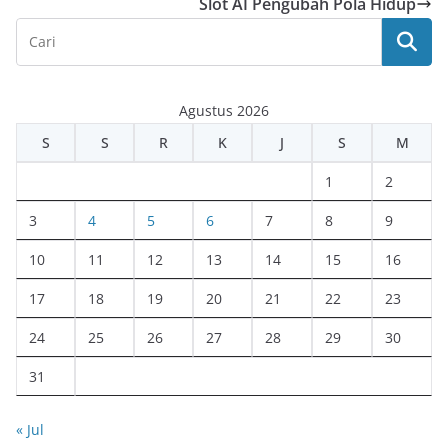
Slot AI Pengubah Pola Hidup
Agustus 2026
S
S
R
K
J
S
M
1
2
3
4
5
6
7
8
9
10
11
12
13
14
15
16
17
18
19
20
21
22
23
24
25
26
27
28
29
30
31
« Jul