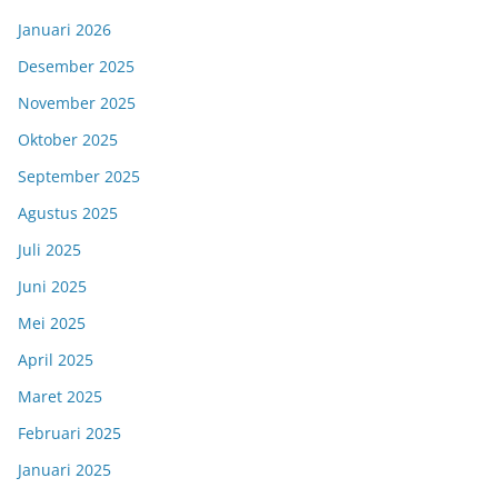
Januari 2026
Desember 2025
November 2025
Oktober 2025
September 2025
Agustus 2025
Juli 2025
Juni 2025
Mei 2025
April 2025
Maret 2025
Februari 2025
Januari 2025