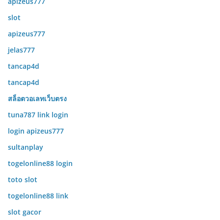
apizeus777
slot
apizeus777
jelas777
tancap4d
tancap4d
สล็อตวอเลทเว็บตรง
tuna787 link login
login apizeus777
sultanplay
togelonline88 login
toto slot
togelonline88 link
slot gacor