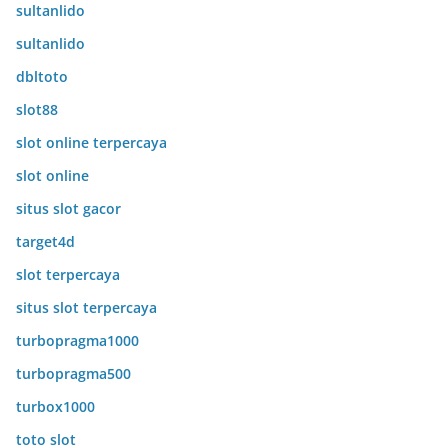
sultanlido
sultanlido
dbltoto
slot88
slot online terpercaya
slot online
situs slot gacor
target4d
slot terpercaya
situs slot terpercaya
turbopragma1000
turbopragma500
turbox1000
toto slot