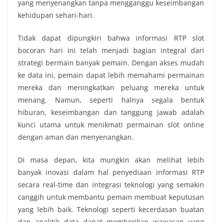
yang menyenangkan tanpa mengganggu keseimbangan
kehidupan sehari-hari.
Tidak dapat dipungkiri bahwa informasi RTP slot
bocoran hari ini telah menjadi bagian integral dari
strategi bermain banyak pemain. Dengan akses mudah
ke data ini, pemain dapat lebih memahami permainan
mereka dan meningkatkan peluang mereka untuk
menang. Namun, seperti halnya segala bentuk
hiburan, keseimbangan dan tanggung jawab adalah
kunci utama untuk menikmati permainan slot online
dengan aman dan menyenangkan.
Di masa depan, kita mungkin akan melihat lebih
banyak inovasi dalam hal penyediaan informasi RTP
secara real-time dan integrasi teknologi yang semakin
canggih untuk membantu pemain membuat keputusan
yang lebih baik. Teknologi seperti kecerdasan buatan
dan analitik data dapat memberikan wawasan yang