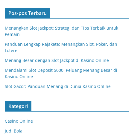
Pos-pos Terbaru
Menangkan Slot Jackpot: Strategi dan Tips Terbaik untuk
Pemain
Panduan Lengkap Rajakete: Menangkan Slot, Poker, dan
Lotere
Menang Besar dengan Slot Jackpot di Kasino Online
Mendalami Slot Deposit 5000: Peluang Menang Besar di
Kasino Online
Slot Gacor: Panduan Menang di Dunia Kasino Online
Kategori
Casino Online
Judi Bola