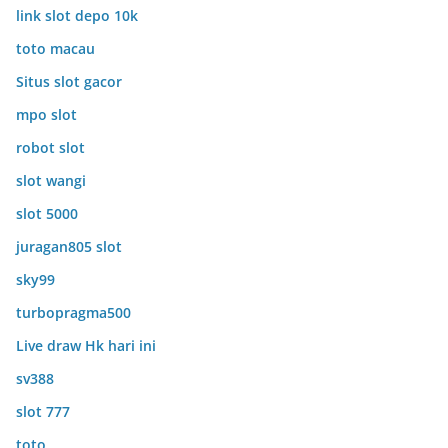
link slot depo 10k
toto macau
Situs slot gacor
mpo slot
robot slot
slot wangi
slot 5000
juragan805 slot
sky99
turbopragma500
Live draw Hk hari ini
sv388
slot 777
toto