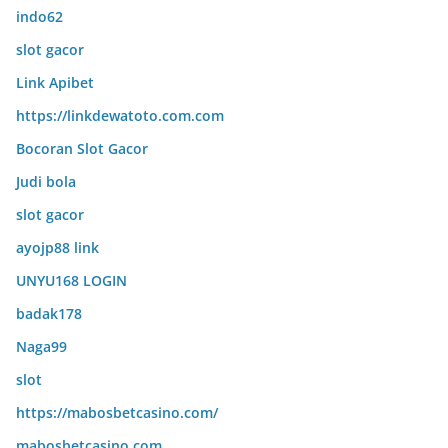
indo62
slot gacor
Link Apibet
https://linkdewatoto.com.com
Bocoran Slot Gacor
Judi bola
slot gacor
ayojp88 link
UNYU168 LOGIN
badak178
Naga99
slot
https://mabosbetcasino.com/
mabosbetcasino.com