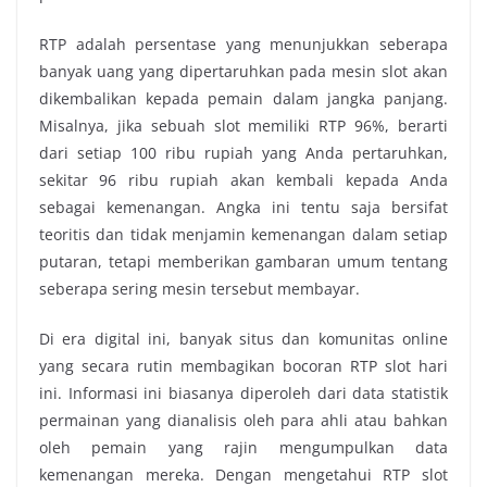
RTP adalah persentase yang menunjukkan seberapa
banyak uang yang dipertaruhkan pada mesin slot akan
dikembalikan kepada pemain dalam jangka panjang.
Misalnya, jika sebuah slot memiliki RTP 96%, berarti
dari setiap 100 ribu rupiah yang Anda pertaruhkan,
sekitar 96 ribu rupiah akan kembali kepada Anda
sebagai kemenangan. Angka ini tentu saja bersifat
teoritis dan tidak menjamin kemenangan dalam setiap
putaran, tetapi memberikan gambaran umum tentang
seberapa sering mesin tersebut membayar.
Di era digital ini, banyak situs dan komunitas online
yang secara rutin membagikan bocoran RTP slot hari
ini. Informasi ini biasanya diperoleh dari data statistik
permainan yang dianalisis oleh para ahli atau bahkan
oleh pemain yang rajin mengumpulkan data
kemenangan mereka. Dengan mengetahui RTP slot