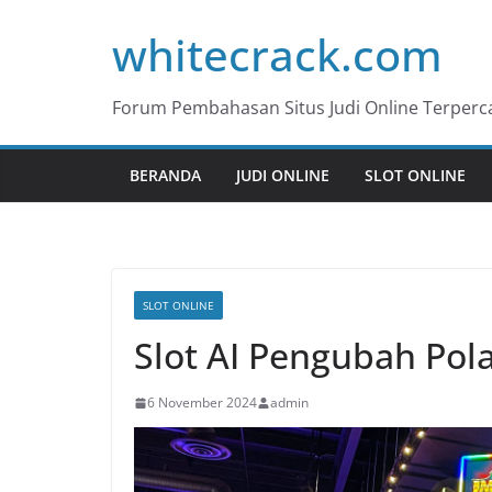
Skip
whitecrack.com
to
content
Forum Pembahasan Situs Judi Online Terperc
BERANDA
JUDI ONLINE
SLOT ONLINE
SLOT ONLINE
Slot AI Pengubah Pol
6 November 2024
admin