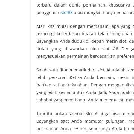
terbaru dalam dunia permainan, khususnya t
penggemar
slot88
atau mungkin hanya penasaran
Mari kita mulai dengan memahami apa yang di
teknologi kecerdasan buatan telah mengubah 
Bayangkan Anda duduk di depan mesin slot, dan
Itulah yang ditawarkan oleh slot AI! Den
menyesuaikan permainan berdasarkan preferens
Salah satu fitur menarik dari slot AI adala
lebih personal. Ketika Anda bermain, mesin 
bahkan setiap kekalahan. Dengan menganalisis
yang lebih sesuai untuk Anda. Jadi, Anda tidak 
sahabat yang membantu Anda menemukan mesin
Tapi itu bukan semua! Slot AI juga bisa memb
Bayangkan saat Anda memutar gulungan, me
permainan Anda. “Hmm, sepertinya Anda lebi