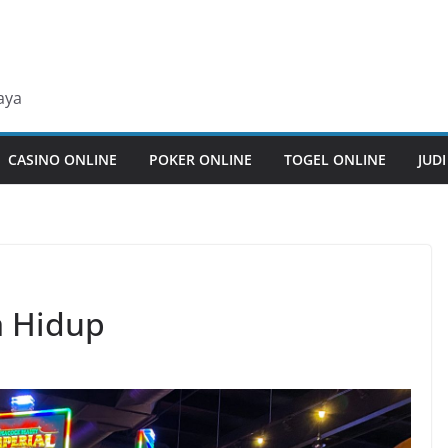
aya
CASINO ONLINE
POKER ONLINE
TOGEL ONLINE
JUD
a Hidup