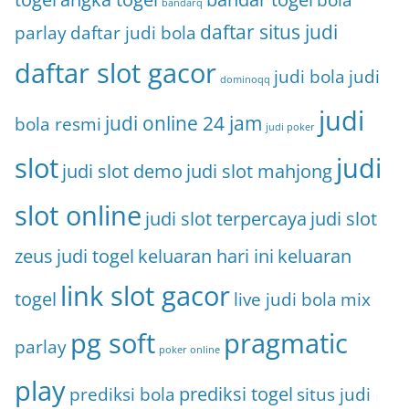
bandarq
daftar situs judi
parlay
daftar judi bola
daftar slot gacor
judi bola
judi
dominoqq
judi
judi online 24 jam
bola resmi
judi poker
slot
judi
judi slot demo
judi slot mahjong
slot online
judi slot terpercaya
judi slot
zeus
judi togel
keluaran hari ini
keluaran
link slot gacor
togel
live judi bola
mix
pg soft
pragmatic
parlay
poker online
play
prediksi togel
prediksi bola
situs judi