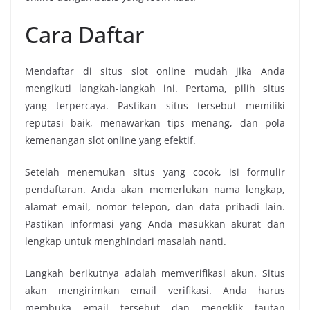
Cara Daftar
Mendaftar di situs slot online mudah jika Anda
mengikuti langkah-langkah ini. Pertama, pilih situs
yang terpercaya. Pastikan situs tersebut memiliki
reputasi baik, menawarkan tips menang, dan pola
kemenangan slot online yang efektif.
Setelah menemukan situs yang cocok, isi formulir
pendaftaran. Anda akan memerlukan nama lengkap,
alamat email, nomor telepon, dan data pribadi lain.
Pastikan informasi yang Anda masukkan akurat dan
lengkap untuk menghindari masalah nanti.
Langkah berikutnya adalah memverifikasi akun. Situs
akan mengirimkan email verifikasi. Anda harus
membuka email tersebut dan mengklik tautan