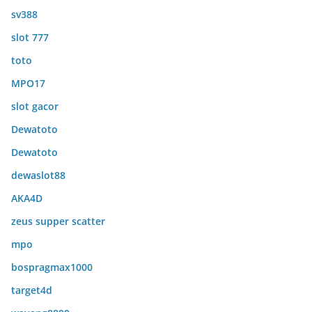
sv388
slot 777
toto
MPO17
slot gacor
Dewatoto
Dewatoto
dewaslot88
AKA4D
zeus supper scatter
mpo
bospragmax1000
target4d