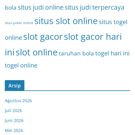
situs judi online
situs judi terpercaya
bola
situs slot online
situs togel
situs poker online
slot gacor
slot gacor hari
online
ini
slot online
togel hari ini
taruhan bola
togel online
Arsip
Agustus 2026
Juli 2026
Juni 2026
Mei 2026