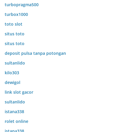
turbopragma500
turbox1000
toto slot
situs toto
situs toto
deposit pulsa tanpa potongan
sultanlido
kilo303
dewigol
link slot gacor
sultanlido
istana338
rolet online
istana338