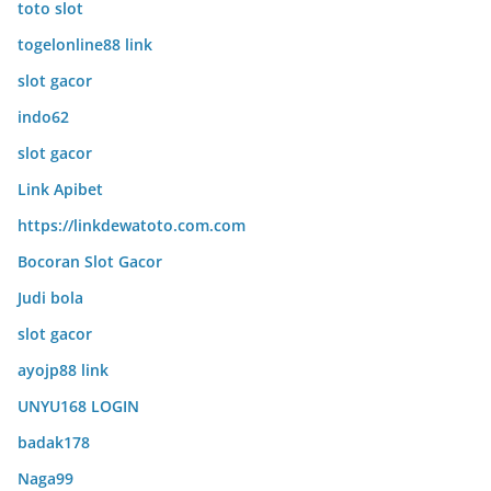
toto slot
togelonline88 link
slot gacor
indo62
slot gacor
Link Apibet
https://linkdewatoto.com.com
Bocoran Slot Gacor
Judi bola
slot gacor
ayojp88 link
UNYU168 LOGIN
badak178
Naga99