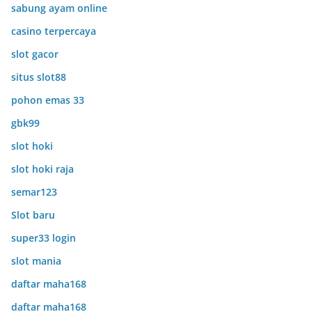
sabung ayam online
casino terpercaya
slot gacor
situs slot88
pohon emas 33
gbk99
slot hoki
slot hoki raja
semar123
Slot baru
super33 login
slot mania
daftar maha168
daftar maha168