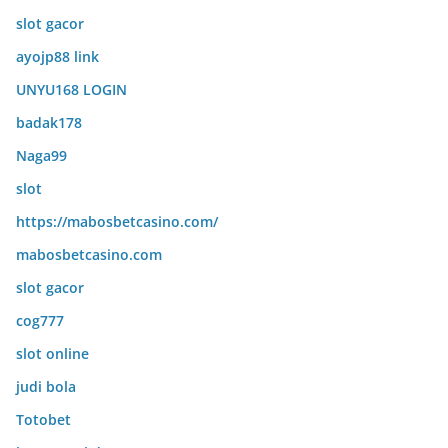
slot gacor
ayojp88 link
UNYU168 LOGIN
badak178
Naga99
slot
https://mabosbetcasino.com/
mabosbetcasino.com
slot gacor
cog777
slot online
judi bola
Totobet