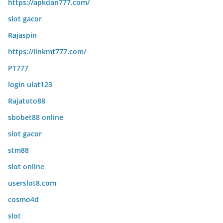
https://apkdan777.com/
slot gacor
Rajaspin
https://linkmt777.com/
PT777
login ulat123
Rajatoto88
sbobet88 online
slot gacor
stm88
slot online
userslot8.com
cosmo4d
slot