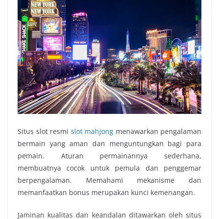
Situs slot resmi
slot mahjong
menawarkan pengalaman
bermain yang aman dan menguntungkan bagi para
pemain. Aturan permainannya sederhana,
membuatnya cocok untuk pemula dan penggemar
berpengalaman. Memahami mekanisme dan
memanfaatkan bonus merupakan kunci kemenangan.
Jaminan kualitas dan keandalan ditawarkan oleh situs