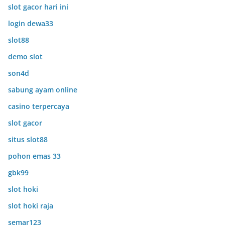
slot gacor hari ini
login dewa33
slot88
demo slot
son4d
sabung ayam online
casino terpercaya
slot gacor
situs slot88
pohon emas 33
gbk99
slot hoki
slot hoki raja
semar123