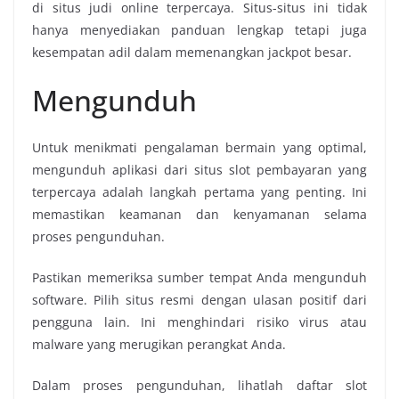
di situs judi online terpercaya. Situs-situs ini tidak
hanya menyediakan panduan lengkap tetapi juga
kesempatan adil dalam memenangkan jackpot besar.
Mengunduh
Untuk menikmati pengalaman bermain yang optimal,
mengunduh aplikasi dari situs slot pembayaran yang
terpercaya adalah langkah pertama yang penting. Ini
memastikan keamanan dan kenyamanan selama
proses pengunduhan.
Pastikan memeriksa sumber tempat Anda mengunduh
software. Pilih situs resmi dengan ulasan positif dari
pengguna lain. Ini menghindari risiko virus atau
malware yang merugikan perangkat Anda.
Dalam proses pengunduhan, lihatlah daftar slot