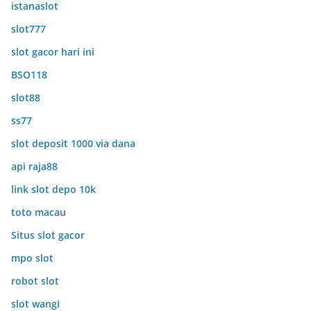
istanaslot
slot777
slot gacor hari ini
BSO118
slot88
ss77
slot deposit 1000 via dana
api raja88
link slot depo 10k
toto macau
Situs slot gacor
mpo slot
robot slot
slot wangi