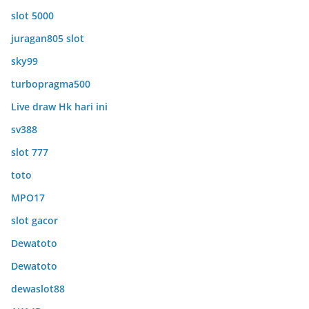
slot 5000
juragan805 slot
sky99
turbopragma500
Live draw Hk hari ini
sv388
slot 777
toto
MPO17
slot gacor
Dewatoto
Dewatoto
dewaslot88