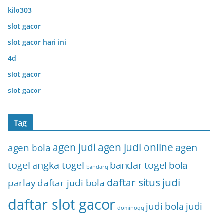
kilo303
slot gacor
slot gacor hari ini
4d
slot gacor
slot gacor
Tag
agen judi
agen judi online
agen
agen bola
togel
angka togel
bandar togel
bola
bandarq
daftar situs judi
parlay
daftar judi bola
daftar slot gacor
judi bola
judi
dominoqq