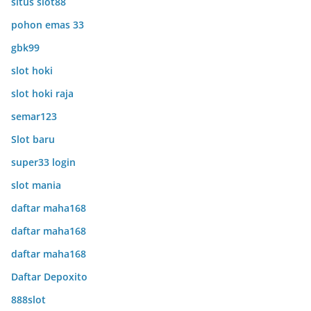
situs slot88
pohon emas 33
gbk99
slot hoki
slot hoki raja
semar123
Slot baru
super33 login
slot mania
daftar maha168
daftar maha168
daftar maha168
Daftar Depoxito
888slot