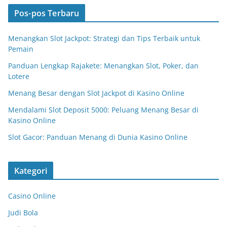
Pos-pos Terbaru
Menangkan Slot Jackpot: Strategi dan Tips Terbaik untuk
Pemain
Panduan Lengkap Rajakete: Menangkan Slot, Poker, dan
Lotere
Menang Besar dengan Slot Jackpot di Kasino Online
Mendalami Slot Deposit 5000: Peluang Menang Besar di
Kasino Online
Slot Gacor: Panduan Menang di Dunia Kasino Online
Kategori
Casino Online
Judi Bola