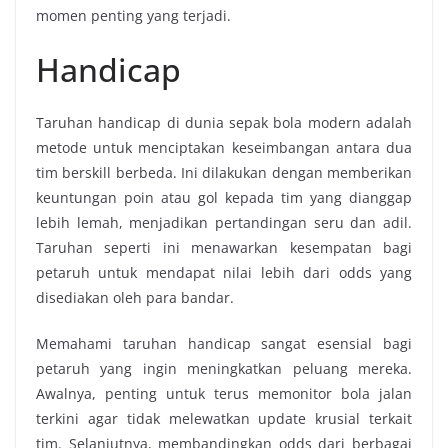
momen penting yang terjadi.
Handicap
Taruhan handicap di dunia sepak bola modern adalah
metode untuk menciptakan keseimbangan antara dua
tim berskill berbeda. Ini dilakukan dengan memberikan
keuntungan poin atau gol kepada tim yang dianggap
lebih lemah, menjadikan pertandingan seru dan adil.
Taruhan seperti ini menawarkan kesempatan bagi
petaruh untuk mendapat nilai lebih dari odds yang
disediakan oleh para bandar.
Memahami taruhan handicap sangat esensial bagi
petaruh yang ingin meningkatkan peluang mereka.
Awalnya, penting untuk terus memonitor bola jalan
terkini agar tidak melewatkan update krusial terkait
tim. Selanjutnya, membandingkan odds dari berbagai