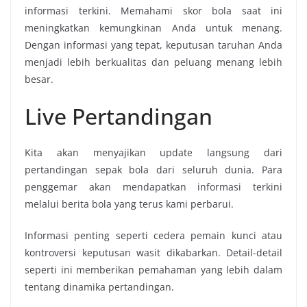
informasi terkini. Memahami skor bola saat ini
meningkatkan kemungkinan Anda untuk menang.
Dengan informasi yang tepat, keputusan taruhan Anda
menjadi lebih berkualitas dan peluang menang lebih
besar.
Live Pertandingan
Kita akan menyajikan update langsung dari
pertandingan sepak bola dari seluruh dunia. Para
penggemar akan mendapatkan informasi terkini
melalui berita bola yang terus kami perbarui.
Informasi penting seperti cedera pemain kunci atau
kontroversi keputusan wasit dikabarkan. Detail-detail
seperti ini memberikan pemahaman yang lebih dalam
tentang dinamika pertandingan.