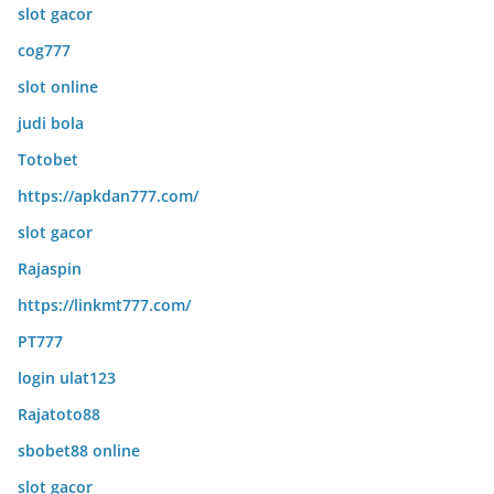
slot gacor
cog777
slot online
judi bola
Totobet
https://apkdan777.com/
slot gacor
Rajaspin
https://linkmt777.com/
PT777
login ulat123
Rajatoto88
sbobet88 online
slot gacor