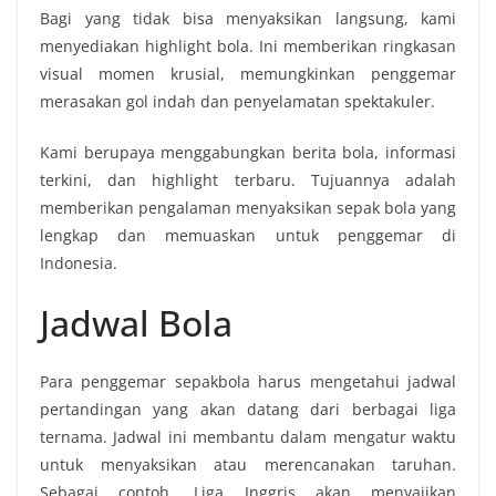
Bagi yang tidak bisa menyaksikan langsung, kami
menyediakan highlight bola. Ini memberikan ringkasan
visual momen krusial, memungkinkan penggemar
merasakan gol indah dan penyelamatan spektakuler.
Kami berupaya menggabungkan berita bola, informasi
terkini, dan highlight terbaru. Tujuannya adalah
memberikan pengalaman menyaksikan sepak bola yang
lengkap dan memuaskan untuk penggemar di
Indonesia.
Jadwal Bola
Para penggemar sepakbola harus mengetahui jadwal
pertandingan yang akan datang dari berbagai liga
ternama. Jadwal ini membantu dalam mengatur waktu
untuk menyaksikan atau merencanakan taruhan.
Sebagai contoh, Liga Inggris akan menyajikan