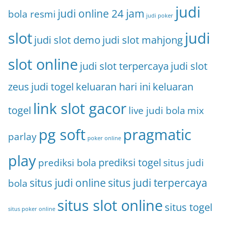
judi
judi online 24 jam
bola resmi
judi poker
slot
judi
judi slot demo
judi slot mahjong
slot online
judi slot terpercaya
judi slot
zeus
judi togel
keluaran hari ini
keluaran
link slot gacor
togel
live judi bola
mix
pg soft
pragmatic
parlay
poker online
play
prediksi togel
prediksi bola
situs judi
situs judi online
situs judi terpercaya
bola
situs slot online
situs togel
situs poker online