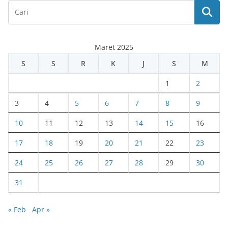
Maret 2025
S
S
R
K
J
S
M
1
2
3
4
5
6
7
8
9
10
11
12
13
14
15
16
17
18
19
20
21
22
23
24
25
26
27
28
29
30
31
« Feb
Apr »