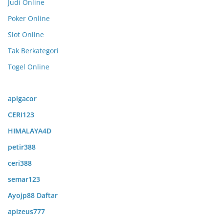
Judi Online
Poker Online
Slot Online
Tak Berkategori
Togel Online
apigacor
CERI123
HIMALAYA4D
petir388
ceri388
semar123
Ayojp88 Daftar
apizeus777