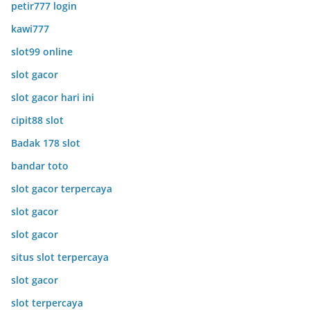
petir777 login
kawi777
slot99 online
slot gacor
slot gacor hari ini
cipit88 slot
Badak 178 slot
bandar toto
slot gacor terpercaya
slot gacor
slot gacor
situs slot terpercaya
slot gacor
slot terpercaya