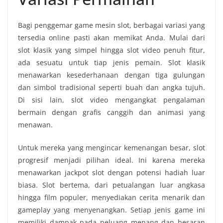
Bagi penggemar game mesin slot, berbagai variasi yang
tersedia online pasti akan memikat Anda. Mulai dari
slot klasik yang simpel hingga slot video penuh fitur,
ada sesuatu untuk tiap jenis pemain. Slot klasik
menawarkan kesederhanaan dengan tiga gulungan
dan simbol tradisional seperti buah dan angka tujuh.
Di sisi lain, slot video mengangkat pengalaman
bermain dengan grafis canggih dan animasi yang
menawan.
Untuk mereka yang mengincar kemenangan besar, slot
progresif menjadi pilihan ideal. Ini karena mereka
menawarkan jackpot slot dengan potensi hadiah luar
biasa. Slot bertema, dari petualangan luar angkasa
hingga film populer, menyediakan cerita menarik dan
gameplay yang menyenangkan. Setiap jenis game ini
memiliki dampak pada peluang menang dan besaran