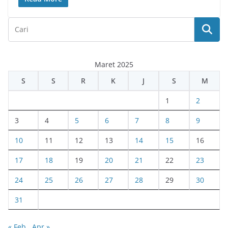
Maret 2025
S
S
R
K
J
S
M
1
2
3
4
5
6
7
8
9
10
11
12
13
14
15
16
17
18
19
20
21
22
23
24
25
26
27
28
29
30
31
« Feb
Apr »