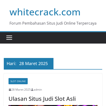
Skip
whitecrack.com
to
content
Forum Pembahasan Situs Judi Online Terpercaya
Hari:
28 Maret 2025
SLOT ONLINE
28 Maret 2025
admin
Ulasan Situs Judi Slot Asli