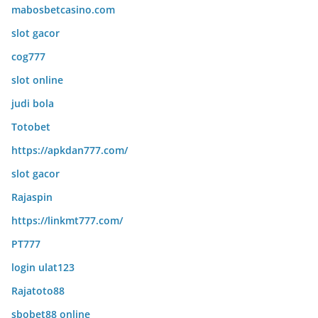
mabosbetcasino.com
slot gacor
cog777
slot online
judi bola
Totobet
https://apkdan777.com/
slot gacor
Rajaspin
https://linkmt777.com/
PT777
login ulat123
Rajatoto88
sbobet88 online