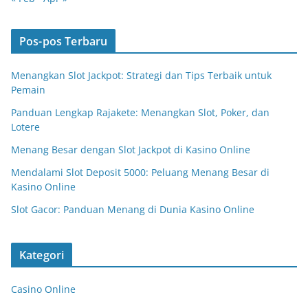
Pos-pos Terbaru
Menangkan Slot Jackpot: Strategi dan Tips Terbaik untuk
Pemain
Panduan Lengkap Rajakete: Menangkan Slot, Poker, dan
Lotere
Menang Besar dengan Slot Jackpot di Kasino Online
Mendalami Slot Deposit 5000: Peluang Menang Besar di
Kasino Online
Slot Gacor: Panduan Menang di Dunia Kasino Online
Kategori
Casino Online