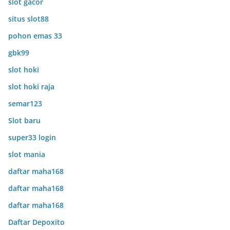
slot gacor
situs slot88
pohon emas 33
gbk99
slot hoki
slot hoki raja
semar123
Slot baru
super33 login
slot mania
daftar maha168
daftar maha168
daftar maha168
Daftar Depoxito