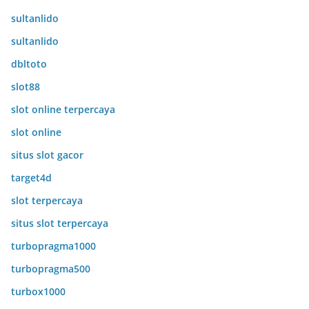
sultanlido
sultanlido
dbltoto
slot88
slot online terpercaya
slot online
situs slot gacor
target4d
slot terpercaya
situs slot terpercaya
turbopragma1000
turbopragma500
turbox1000