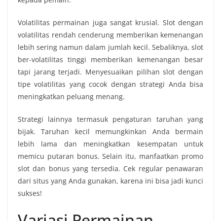
Volatilitas permainan juga sangat krusial. Slot dengan
volatilitas rendah cenderung memberikan kemenangan
lebih sering namun dalam jumlah kecil. Sebaliknya, slot
ber-volatilitas tinggi memberikan kemenangan besar
tapi jarang terjadi. Menyesuaikan pilihan slot dengan
tipe volatilitas yang cocok dengan strategi Anda bisa
meningkatkan peluang menang.
Strategi lainnya termasuk pengaturan taruhan yang
bijak. Taruhan kecil memungkinkan Anda bermain
lebih lama dan meningkatkan kesempatan untuk
memicu putaran bonus. Selain itu, manfaatkan promo
slot dan bonus yang tersedia. Cek regular penawaran
dari situs yang Anda gunakan, karena ini bisa jadi kunci
sukses!
Variasi Permainan