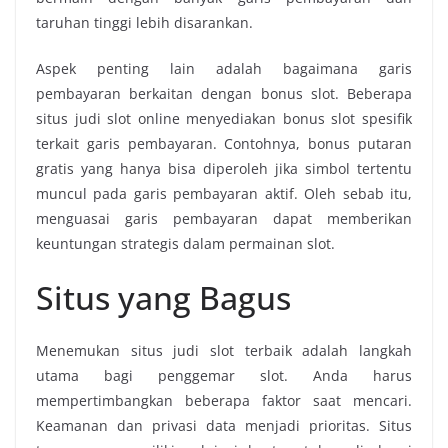
taruhan tinggi lebih disarankan.
Aspek penting lain adalah bagaimana garis
pembayaran berkaitan dengan bonus slot. Beberapa
situs judi slot online menyediakan bonus slot spesifik
terkait garis pembayaran. Contohnya, bonus putaran
gratis yang hanya bisa diperoleh jika simbol tertentu
muncul pada garis pembayaran aktif. Oleh sebab itu,
menguasai garis pembayaran dapat memberikan
keuntungan strategis dalam permainan slot.
Situs yang Bagus
Menemukan situs judi slot terbaik adalah langkah
utama bagi penggemar slot. Anda harus
mempertimbangkan beberapa faktor saat mencari.
Keamanan dan privasi data menjadi prioritas. Situs