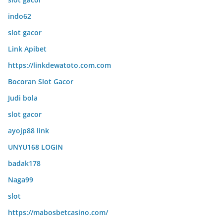
indo62
slot gacor
Link Apibet
https://linkdewatoto.com.com
Bocoran Slot Gacor
Judi bola
slot gacor
ayojp88 link
UNYU168 LOGIN
badak178
Naga99
slot
https://mabosbetcasino.com/