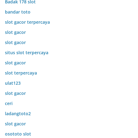
Badak 178 slot
bandar toto
slot gacor terpercaya
slot gacor
slot gacor
situs slot terpercaya
slot gacor
slot terpercaya
ulat123
slot gacor
ceri
ladangtoto2
slot gacor
osototo slot