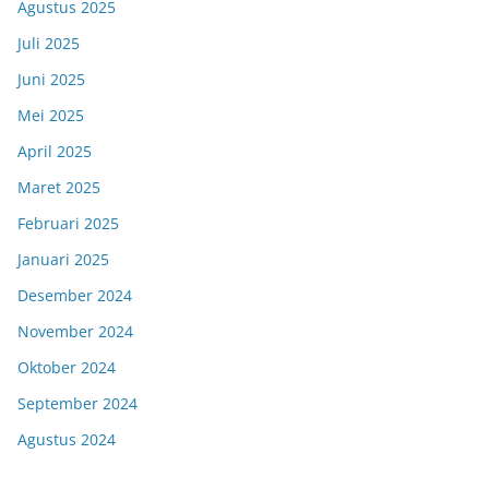
Agustus 2025
Juli 2025
Juni 2025
Mei 2025
April 2025
Maret 2025
Februari 2025
Januari 2025
Desember 2024
November 2024
Oktober 2024
September 2024
Agustus 2024