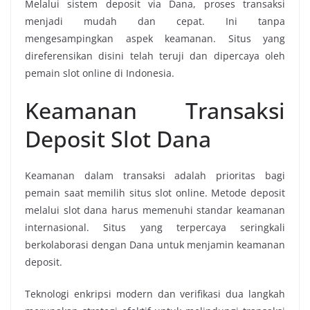
Melalui sistem deposit via Dana, proses transaksi
menjadi mudah dan cepat. Ini tanpa
mengesampingkan aspek keamanan. Situs yang
direferensikan disini telah teruji dan dipercaya oleh
pemain slot online di Indonesia.
Keamanan Transaksi
Deposit Slot Dana
Keamanan dalam transaksi adalah prioritas bagi
pemain saat memilih situs slot online. Metode deposit
melalui slot dana harus memenuhi standar keamanan
internasional. Situs yang terpercaya seringkali
berkolaborasi dengan Dana untuk menjamin keamanan
deposit.
Teknologi enkripsi modern dan verifikasi dua langkah