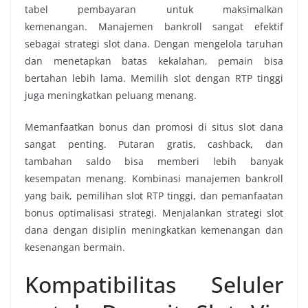
tabel pembayaran untuk maksimalkan
kemenangan. Manajemen bankroll sangat efektif
sebagai strategi slot dana. Dengan mengelola taruhan
dan menetapkan batas kekalahan, pemain bisa
bertahan lebih lama. Memilih slot dengan RTP tinggi
juga meningkatkan peluang menang.
Memanfaatkan bonus dan promosi di situs slot dana
sangat penting. Putaran gratis, cashback, dan
tambahan saldo bisa memberi lebih banyak
kesempatan menang. Kombinasi manajemen bankroll
yang baik, pemilihan slot RTP tinggi, dan pemanfaatan
bonus optimalisasi strategi. Menjalankan strategi slot
dana dengan disiplin meningkatkan kemenangan dan
kesenangan bermain.
Kompatibilitas Seluler