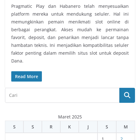
Pragmatic Play dan Habanero telah menyesuaikan
platform mereka untuk mendukung seluler. Hal ini
memungkinkan pemain menikmati slot online di
berbagai perangkat. Akses mudah ke permainan
favorit, deposit, dan penarikan menjadi lancar tanpa
hambatan teknis. Ini menjadikan kompatibilitas seluler
faktor penting dalam memilih situs slot untuk deposit
Dana.
Read More
Maret 2025
S
S
R
K
J
S
M
1
2