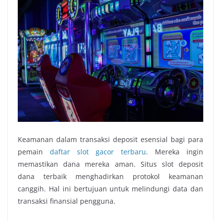
Keamanan dalam transaksi deposit esensial bagi para
pemain
daftar slot gacor terbaru
. Mereka ingin
memastikan dana mereka aman. Situs slot deposit
dana terbaik menghadirkan protokol keamanan
canggih. Hal ini bertujuan untuk melindungi data dan
transaksi finansial pengguna.