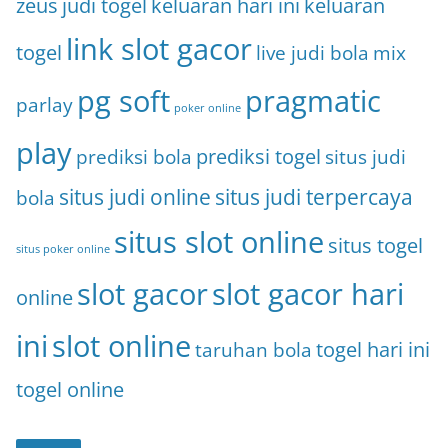
zeus
judi togel
keluaran hari ini
keluaran
link slot gacor
togel
live judi bola
mix
pg soft
pragmatic
parlay
poker online
play
prediksi togel
prediksi bola
situs judi
situs judi online
situs judi terpercaya
bola
situs slot online
situs togel
situs poker online
slot gacor
slot gacor hari
online
ini
slot online
togel hari ini
taruhan bola
togel online