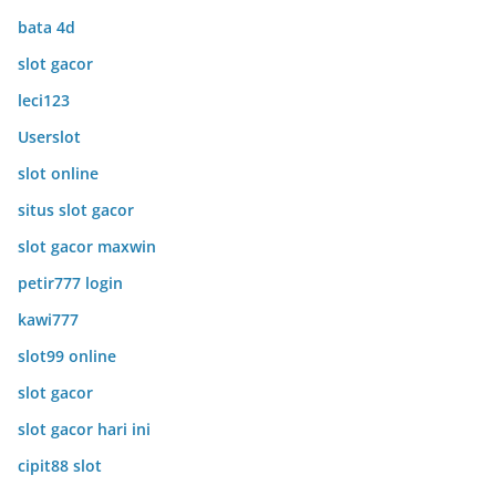
bata 4d
slot gacor
leci123
Userslot
slot online
situs slot gacor
slot gacor maxwin
petir777 login
kawi777
slot99 online
slot gacor
slot gacor hari ini
cipit88 slot