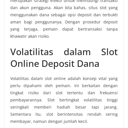
merupakan strategi efektif untuk melindungi transaksi
dan akun pengguna. Akan kita bahas, situs slot yang
menggunakan dana sebagai opsi deposit dan terbukti
aman bagi penggunanya. Dengan prosedur deposit
yang terjaga, pemain dapat bertransaksi tanpa
khawatir akan risiko.
Volatilitas dalam Slot
Online Deposit Dana
Volatilitas dalam slot online adalah konsep vital yang
perlu dipahami oleh pemain. Ini berkaitan dengan
tingkat risiko dari slot tertentu dan frekuensi
pembayarannya. Slot bertingkat volatilitas tinggi
seringkali memberi hadiah besar tapi jarang.
Sementara itu, slot berintensitas rendah sering
membayar, namun dengan jumlah kecil.