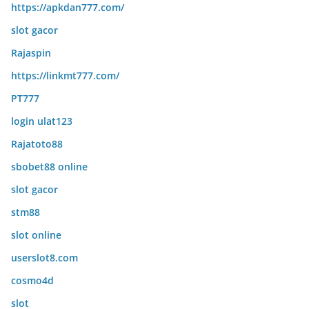
https://apkdan777.com/
slot gacor
Rajaspin
https://linkmt777.com/
PT777
login ulat123
Rajatoto88
sbobet88 online
slot gacor
stm88
slot online
userslot8.com
cosmo4d
slot