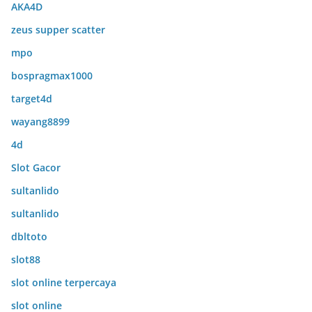
AKA4D
zeus supper scatter
mpo
bospragmax1000
target4d
wayang8899
4d
Slot Gacor
sultanlido
sultanlido
dbltoto
slot88
slot online terpercaya
slot online