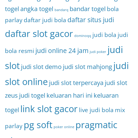
togel
angka togel
bandar togel
bola
bandarq
daftar situs judi
parlay
daftar judi bola
daftar slot gacor
judi bola
judi
dominoqq
judi
judi online 24 jam
bola resmi
judi poker
slot
judi
judi slot demo
judi slot mahjong
slot online
judi slot terpercaya
judi slot
zeus
judi togel
keluaran hari ini
keluaran
link slot gacor
togel
live judi bola
mix
pg soft
pragmatic
parlay
poker online