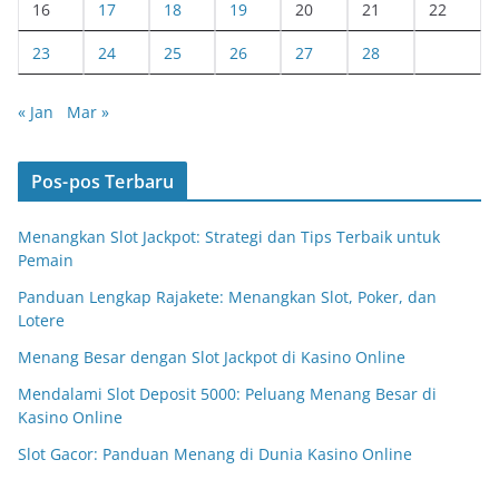
16
17
18
19
20
21
22
23
24
25
26
27
28
« Jan
Mar »
Pos-pos Terbaru
Menangkan Slot Jackpot: Strategi dan Tips Terbaik untuk
Pemain
Panduan Lengkap Rajakete: Menangkan Slot, Poker, dan
Lotere
Menang Besar dengan Slot Jackpot di Kasino Online
Mendalami Slot Deposit 5000: Peluang Menang Besar di
Kasino Online
Slot Gacor: Panduan Menang di Dunia Kasino Online