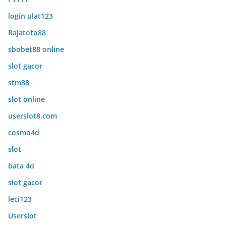
login ulat123
Rajatoto88
sbobet88 online
slot gacor
stm88
slot online
userslot8.com
cosmo4d
slot
bata 4d
slot gacor
leci123
Userslot