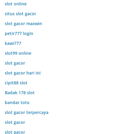
slot online
situs slot gacor
slot gacor maxwin
petir777 login
kawi777
slot99 online
slot gacor
slot gacor hari ini
cipit88 slot
Badak 178 slot
bandar toto
slot gacor terpercaya
slot gacor
slot gacor