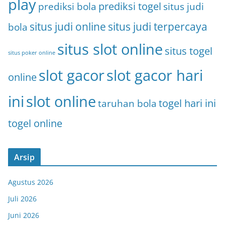
play
prediksi togel
prediksi bola
situs judi
situs judi online
situs judi terpercaya
bola
situs slot online
situs togel
situs poker online
slot gacor
slot gacor hari
online
ini
slot online
togel hari ini
taruhan bola
togel online
Arsip
Agustus 2026
Juli 2026
Juni 2026