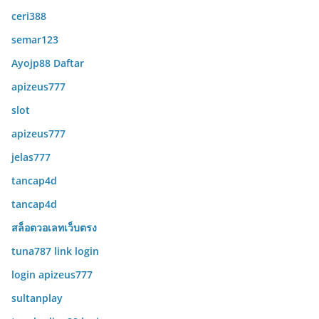
ceri388
semar123
Ayojp88 Daftar
apizeus777
slot
apizeus777
jelas777
tancap4d
tancap4d
สล็อตวอเลทเว็บตรง
tuna787 link login
login apizeus777
sultanplay