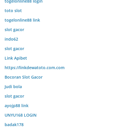
togelonline88 login
toto slot
togelonline88 link
slot gacor
indo62
slot gacor
Link Apibet
https://linkdewatoto.com.com
Bocoran Slot Gacor
Judi bola
slot gacor
ayojp88 link
UNYU168 LOGIN
badak178