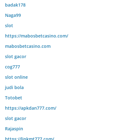
badak178
Naga99
slot
https://mabosbetcasino.com/
mabosbetcasino.com
slot gacor
cog777
slot online
judi bola
Totobet
https://apkdan777.com/
slot gacor
Rajaspin
https://linkmt777.com/