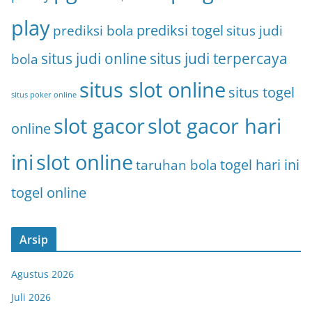
play
prediksi togel
prediksi bola
situs judi
situs judi online
situs judi terpercaya
bola
situs slot online
situs togel
situs poker online
slot gacor
slot gacor hari
online
ini
slot online
togel hari ini
taruhan bola
togel online
Arsip
Agustus 2026
Juli 2026