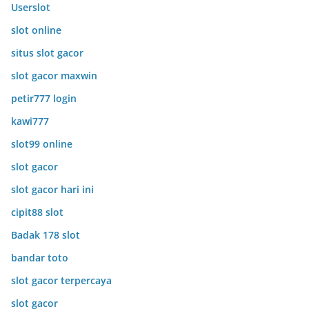
Userslot
slot online
situs slot gacor
slot gacor maxwin
petir777 login
kawi777
slot99 online
slot gacor
slot gacor hari ini
cipit88 slot
Badak 178 slot
bandar toto
slot gacor terpercaya
slot gacor