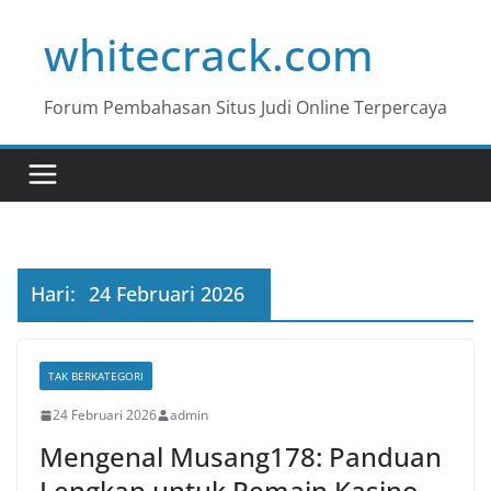
Skip
whitecrack.com
to
content
Forum Pembahasan Situs Judi Online Terpercaya
Hari:
24 Februari 2026
TAK BERKATEGORI
24 Februari 2026
admin
Mengenal Musang178: Panduan
Lengkap untuk Pemain Kasino