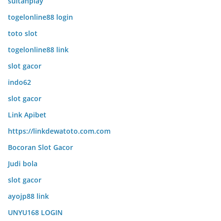
sultanplay
togelonline88 login
toto slot
togelonline88 link
slot gacor
indo62
slot gacor
Link Apibet
https://linkdewatoto.com.com
Bocoran Slot Gacor
Judi bola
slot gacor
ayojp88 link
UNYU168 LOGIN