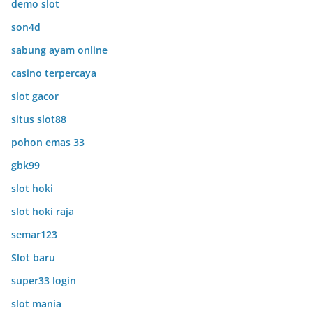
demo slot
son4d
sabung ayam online
casino terpercaya
slot gacor
situs slot88
pohon emas 33
gbk99
slot hoki
slot hoki raja
semar123
Slot baru
super33 login
slot mania