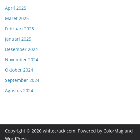
April 2025
Maret 2025
Februari 2025
Januari 2025
Desember 2024
November 2024
Oktober 2024
September 2024
Agustus 2024
Copyright © 2026
whitecrack.com
. Powered by
ColorMag
and
WordPress
.