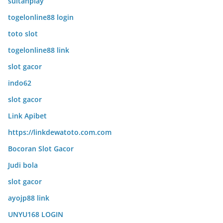
sultanplay
togelonline88 login
toto slot
togelonline88 link
slot gacor
indo62
slot gacor
Link Apibet
https://linkdewatoto.com.com
Bocoran Slot Gacor
Judi bola
slot gacor
ayojp88 link
UNYU168 LOGIN