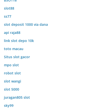
BSO118
slot88
ss77
slot deposit 1000 via dana
api raja88
link slot depo 10k
toto macau
Situs slot gacor
mpo slot
robot slot
slot wangi
slot 5000
juragan805 slot
sky99